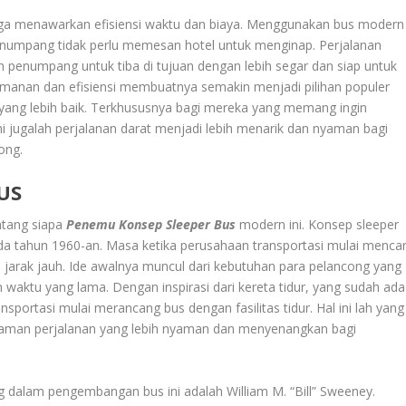
ga menawarkan efisiensi waktu dan biaya. Menggunakan bus modern
numpang tidak perlu memesan hotel untuk menginap. Perjalanan
 penumpang untuk tiba di tujuan dengan lebih segar dan siap untuk
manan dan efisiensi membuatnya semakin menjadi pilihan populer
i yang lebih baik. Terkhususnya bagi mereka yang memang ingin
ini jugalah perjalanan darat menjadi lebih menarik dan nyaman bagi
ong.
US
ntang siapa
Penemu Konsep Sleeper Bus
modern ini. Konsep sleeper
ada tahun 1960-an. Masa ketika perusahaan transportasi mulai mencar
jarak jauh. Ide awalnya muncul dari kebutuhan para pelancong yang
m waktu yang lama. Dengan inspirasi dari kereta tidur, yang sudah ada
sportasi mulai merancang bus dengan fasilitas tidur. Hal ini lah yang
laman perjalanan yang lebih nyaman dan menyenangkan bagi
 dalam pengembangan bus ini adalah William M. “Bill” Sweeney.