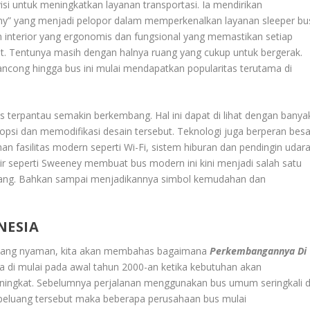
si untuk meningkatkan layanan transportasi. Ia mendirikan
y” yang menjadi pelopor dalam memperkenalkan layanan sleeper bu
n interior yang ergonomis dan fungsional yang memastikan setiap
mut. Tentunya masih dengan halnya ruang yang cukup untuk bergerak.
lancong hingga bus ini mulai mendapatkan popularitas terutama di
us terpantau semakin berkembang. Hal ini dapat di lihat dengan banya
opsi dan memodifikasi desain tersebut. Teknologi juga berperan besa
 fasilitas modern seperti Wi-Fi, sistem hiburan dan pendingin udar
onir seperti Sweeney membuat bus modern ini kini menjadi salah satu
k orang. Bahkan sampai menjadikannya simbol kemudahan dan
NESIA
yang nyaman, kita akan membahas bagaimana
Perkembangannya Di
a di mulai pada awal tahun 2000-an ketika kebutuhan akan
ningkat. Sebelumnya perjalanan menggunakan bus umum seringkali d
peluang tersebut maka beberapa perusahaan bus mulai