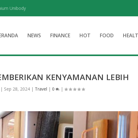
nium Unibody
ERANDA
NEWS
FINANCE
HOT
FOOD
HEAL
MEMBERIKAN KENYAMANAN LEBIH
|
Sep 28, 2024
|
Travel
|
0
|