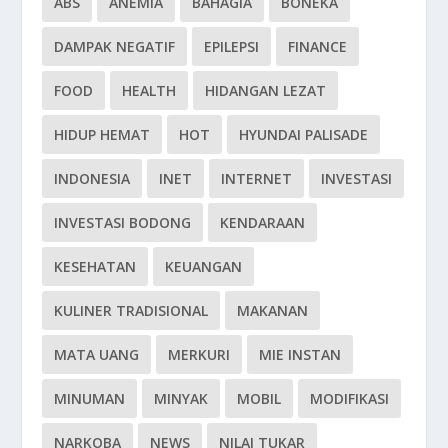
ABS
ANEMIA
BAHAGIA
BONEKA
DAMPAK NEGATIF
EPILEPSI
FINANCE
FOOD
HEALTH
HIDANGAN LEZAT
HIDUP HEMAT
HOT
HYUNDAI PALISADE
INDONESIA
INET
INTERNET
INVESTASI
INVESTASI BODONG
KENDARAAN
KESEHATAN
KEUANGAN
KULINER TRADISIONAL
MAKANAN
MATA UANG
MERKURI
MIE INSTAN
MINUMAN
MINYAK
MOBIL
MODIFIKASI
NARKOBA
NEWS
NILAI TUKAR