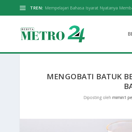
TREN:
Mempelajari Bahasa Isyarat Nyatanya Memba
B
MENGOBATI BATUK B
B
Diposting oleh
mimin1 pe