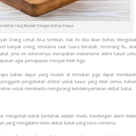
Berdahak Yang Mudah Dengan Bahan Dapur
yak Orang Untuk Bisa Sembuh, Kali Ini Kita Akan Bahas Mengobat
ami banyak orang, terutama saat cuaca berubah, terserang flu, ata
Batuk jenis ini sebenarnya merupakan mekanisme alami tubuh untu
napasan agar pernapasan menjadi lebih lega.
erapa bahan dapur yang mudah di temukan juga dapat membant
pengganti pengobatan dokter untuk kasus yang lebih serius, bahan
rumahan untuk membantu mengurangi ketidaknyamanan akibat batuk.
ntuk mengobati batuk berdahak adalah madu. Kandungan alami dala
ang mengalami iritasi akibat batuk yang terus-menerus.