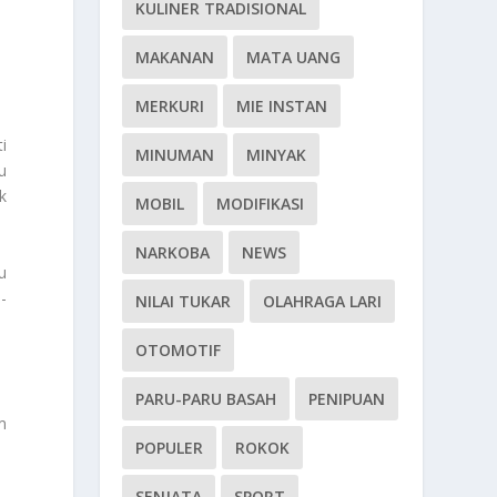
KULINER TRADISIONAL
MAKANAN
MATA UANG
MERKURI
MIE INSTAN
i
MINUMAN
MINYAK
u
k
MOBIL
MODIFIKASI
NARKOBA
NEWS
u
-
NILAI TUKAR
OLAHRAGA LARI
OTOMOTIF
PARU-PARU BASAH
PENIPUAN
m
POPULER
ROKOK
SENJATA
SPORT