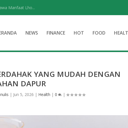
wa Manfaat Lho...
ERANDA
NEWS
FINANCE
HOT
FOOD
HEAL
ERDAHAK YANG MUDAH DENGAN
AHAN DAPUR
nulis
|
Jun 5, 2026
|
Health
|
0
|