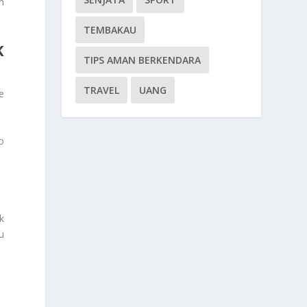
n
TEMBAKAU
K
TIPS AMAN BERKENDARA
TRAVEL
UANG
e
o
k
u