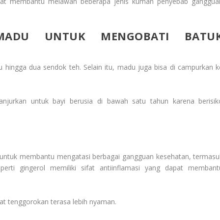
dapat membantu melawan beberapa jenis kuman penyebab ganggua
MADU UNTUK MENGOBATI BATU
 hingga dua sendok teh. Selain itu, madu juga bisa di campurkan k
njurkan untuk bayi berusia di bawah satu tahun karena berisik
i untuk membantu mengatasi berbagai gangguan kesehatan, termasu
erti gingerol memiliki sifat antiinflamasi yang dapat membant
uat tenggorokan terasa lebih nyaman.