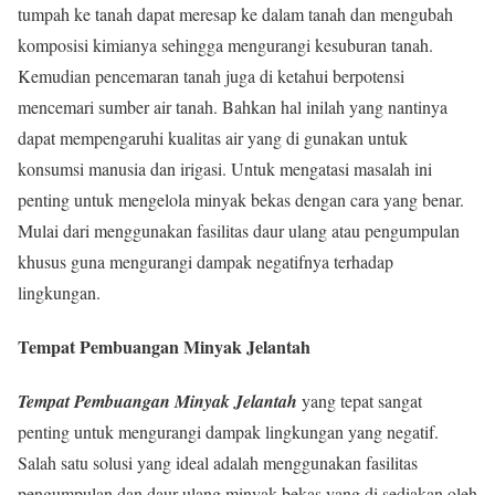
tumpah ke tanah dapat meresap ke dalam tanah dan mengubah
komposisi kimianya sehingga mengurangi kesuburan tanah.
Kemudian pencemaran tanah juga di ketahui berpotensi
mencemari sumber air tanah. Bahkan hal inilah yang nantinya
dapat mempengaruhi kualitas air yang di gunakan untuk
konsumsi manusia dan irigasi. Untuk mengatasi masalah ini
penting untuk mengelola minyak bekas dengan cara yang benar.
Mulai dari menggunakan fasilitas daur ulang atau pengumpulan
khusus guna mengurangi dampak negatifnya terhadap
lingkungan.
Tempat Pembuangan Minyak Jelantah
Tempat Pembuangan Minyak Jelantah
yang tepat sangat
penting untuk mengurangi dampak lingkungan yang negatif.
Salah satu solusi yang ideal adalah menggunakan fasilitas
pengumpulan dan daur ulang minyak bekas yang di sediakan oleh