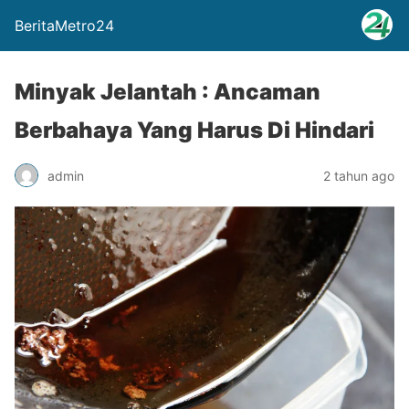
BeritaMetro24
Minyak Jelantah : Ancaman
Berbahaya Yang Harus Di Hindari
admin
2 tahun ago