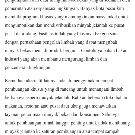
pemerintah atau organisasi lingkungan. Banyak kota besar kini
memiliki program khusus yang memungkinkan masyarakat untuk
mengumpulkan dan mendistribusikan minyak jelantah ke pusat-
pusat daur ulang. Fasilitas inilah yang biasanya bekerja sama
dengan perusahaan pengolah limbah yang dapat mengubah
minyak bekas menjadi produk berguna. Contohnya bahan bakar
industri yang akan membantu mengurangi limbah dan
pencemaran lingkungan.
Kemudian alternatif lainnya adalah menggunakan tempat
pembuangan khusus yang di rancang untuk menangani limbah
berbahaya seperti minyak jelantah. Bahkan beberapa toko bahan
makanan, restoran atau pusat daur ulang juga menawarkan
layanan penerimaan minyak bekas dari konsumen. Sehingga
untuk pembuangan rumah tangga, penting untuk tidak membuang
minyak jelantah ke saluran pembuangan atau tempat sampah