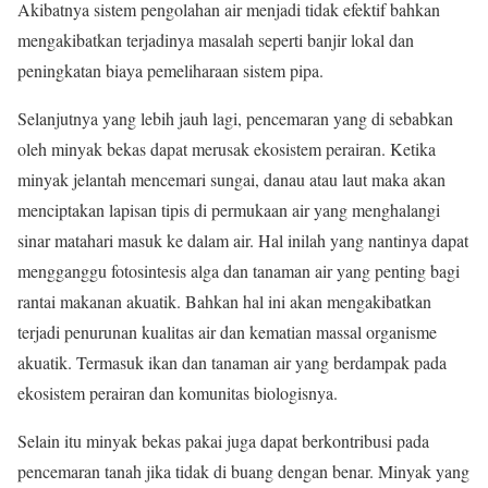
Akibatnya sistem pengolahan air menjadi tidak efektif bahkan
mengakibatkan terjadinya masalah seperti banjir lokal dan
peningkatan biaya pemeliharaan sistem pipa.
Selanjutnya yang lebih jauh lagi, pencemaran yang di sebabkan
oleh minyak bekas dapat merusak ekosistem perairan. Ketika
minyak jelantah mencemari sungai, danau atau laut maka akan
menciptakan lapisan tipis di permukaan air yang menghalangi
sinar matahari masuk ke dalam air. Hal inilah yang nantinya dapat
mengganggu fotosintesis alga dan tanaman air yang penting bagi
rantai makanan akuatik. Bahkan hal ini akan mengakibatkan
terjadi penurunan kualitas air dan kematian massal organisme
akuatik. Termasuk ikan dan tanaman air yang berdampak pada
ekosistem perairan dan komunitas biologisnya.
Selain itu minyak bekas pakai juga dapat berkontribusi pada
pencemaran tanah jika tidak di buang dengan benar. Minyak yang