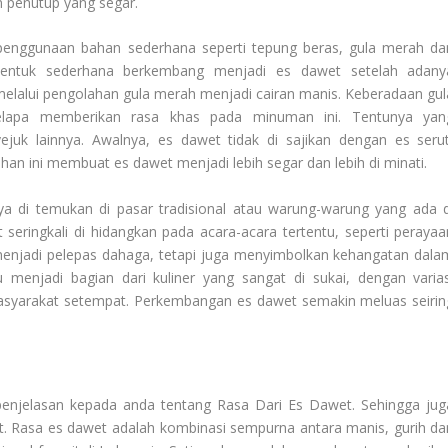
n penutup yang segar.
penggunaan bahan sederhana seperti tepung beras, gula merah da
bentuk sederhana berkembang menjadi es dawet setelah adany
lalui pengolahan gula merah menjadi cairan manis. Keberadaan gul
elapa memberikan rasa khas pada minuman ini. Tentunya yan
uk lainnya. Awalnya, es dawet tidak di sajikan dengan es serut
an ini membuat es dawet menjadi lebih segar dan lebih di minati.
di temukan di pasar tradisional atau warung-warung yang ada d
seringkali di hidangkan pada acara-acara tertentu, seperti perayaa
menjadi pelepas dahaga, tetapi juga menyimbolkan kehangatan dala
 menjadi bagian dari kuliner yang sangat di sukai, dengan varias
asyarakat setempat. Perkembangan es dawet semakin meluas seirin
penjelasan kepada anda tentang
Rasa Dari Es Dawet
. Sehingga jug
t. Rasa es dawet adalah kombinasi sempurna antara manis, gurih da