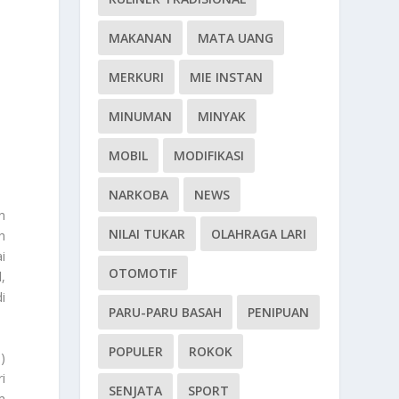
MAKANAN
MATA UANG
MERKURI
MIE INSTAN
MINUMAN
MINYAK
MOBIL
MODIFIKASI
NARKOBA
NEWS
n
NILAI TUKAR
OLAHRAGA LARI
h
i
OTOMOTIF
,
i
PARU-PARU BASAH
PENIPUAN
POPULER
ROKOK
)
i
SENJATA
SPORT
m