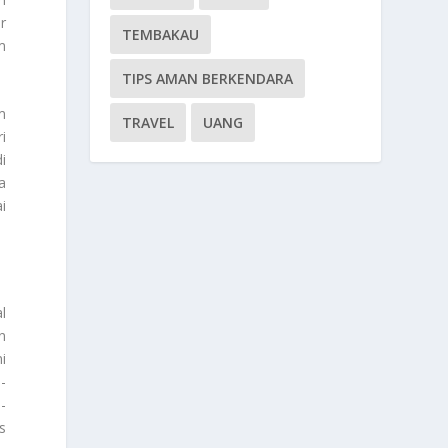
r
TEMBAKAU
m
TIPS AMAN BERKENDARA
m
TRAVEL
UANG
i
i
a
i
l
n
i
-
-
s