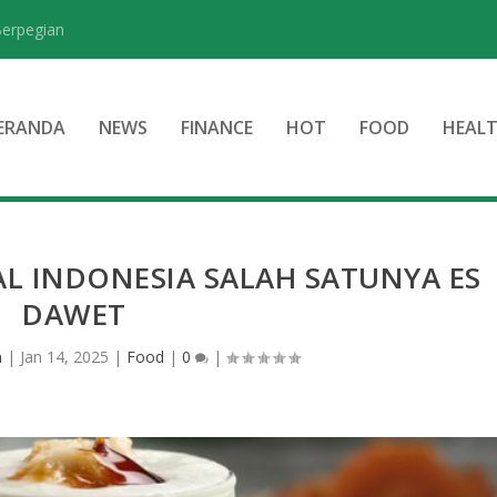
Berpegian
ERANDA
NEWS
FINANCE
HOT
FOOD
HEAL
L INDONESIA SALAH SATUNYA ES
DAWET
n
|
Jan 14, 2025
|
Food
|
0
|