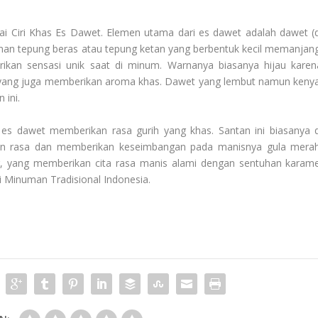
nai
Ciri Khas Es Dawet
. Elemen utama dari es dawet adalah dawet (d
onan tepung beras atau tepung ketan yang berbentuk kecil memanjang
rikan sensasi unik saat di minum. Warnanya biasanya hijau karen
, yang juga memberikan aroma khas. Dawet yang lembut namun kenya
 ini.
s dawet memberikan rasa gurih yang khas. Santan ini biasanya d
an rasa dan memberikan keseimbangan pada manisnya gula merah
r, yang memberikan cita rasa manis alami dengan sentuhan karame
i
Minuman Tradisional Indonesia
.