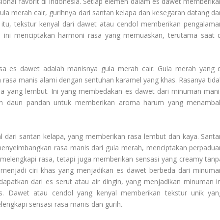
onal favorit di Indonesia. Setiap elemen dalam es dawet memberika
gula merah cair, gurihnya dari santan kelapa dan kesegaran datang dar
in itu, tekstur kenyal dari dawet atau cendol memberikan pengalama
si ini menciptakan harmoni rasa yang memuaskan, terutama saat d
 es dawet adalah manisnya gula merah cair. Gula merah yang d
an rasa manis alami dengan sentuhan karamel yang khas. Rasanya tida
asa yang lembut. Ini yang membedakan es dawet dari minuman mani
engan daun pandan untuk memberikan aroma harum yang menamba
l dari santan kelapa, yang memberikan rasa lembut dan kaya. Santa
menyeimbangkan rasa manis dari gula merah, menciptakan perpadua
a melengkapi rasa, tetapi juga memberikan sensasi yang creamy tanp
 menjadi ciri khas yang menjadikan es dawet berbeda dari minuma
dapatkan dari es serut atau air dingin, yang menjadikan minuman in
s. Dawet atau cendol yang kenyal memberikan tekstur unik yan
lengkapi sensasi rasa manis dan gurih.