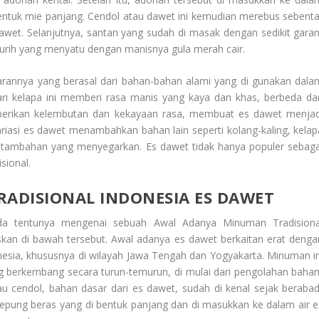
bentuk mie panjang. Cendol atau dawet ini kemudian merebus sebenta
awet. Selanjutnya, santan yang sudah di masak dengan sedikit gara
 gurih yang menyatu dengan manisnya gula merah cair.
rannya yang berasal dari bahan-bahan alami yang di gunakan dala
ri kelapa ini memberi rasa manis yang kaya dan khas, berbeda dar
erikan kelembutan dan kekayaan rasa, membuat es dawet menjad
riasi es dawet menambahkan bahan lain seperti kolang-kaling, kelap
tambahan yang menyegarkan. Es dawet tidak hanya populer sebaga
sional.
ADISIONAL INDONESIA ES DAWET
da tentunya mengenai sebuah
Awal Adanya Minuman Tradisiona
laskan di bawah tersebut. Awal adanya es dawet berkaitan erat denga
onesia, khususnya di wilayah Jawa Tengah dan Yogyakarta. Minuman in
ang berkembang secara turun-temurun, di mulai dari pengolahan bahan
u cendol, bahan dasar dari es dawet, sudah di kenal sejak berabad
tepung beras yang di bentuk panjang dan di masukkan ke dalam air e