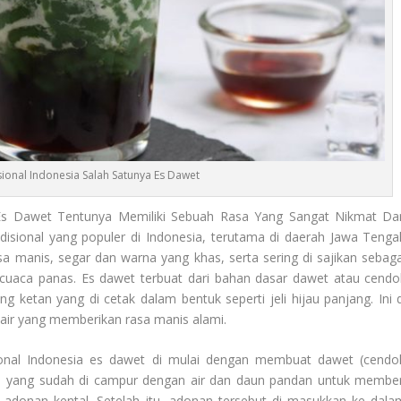
ional Indonesia Salah Satunya Es Dawet
Es Dawet Tentunya Memiliki Sebuah Rasa Yang Sangat Nikmat Da
disional yang populer di Indonesia, terutama di daerah Jawa Tenga
a manis, segar dan warna yang khas, serta sering di sajikan sebaga
 cuaca panas. Es dawet terbuat dari bahan dasar dawet atau cendol
ketan yang di cetak dalam bentuk seperti jeli hijau panjang. Ini d
cair yang memberikan rasa manis alami.
nal Indonesia
es dawet di mulai dengan membuat dawet (cendol
an yang sudah di campur dengan air dan daun pandan untuk member
adonan kental. Setelah itu, adonan tersebut di masukkan ke dala