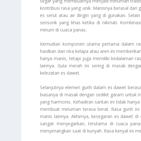
segar yang membuatnya menjadi minuman tradisi
kontribusi rasa yang unik. Manisnya berasal dari 
es serut atau air dingin yang di gunakan. Sela
sensorik yang khas ketika di nikmati. Kombina
minum di cuaca panas.
Kemudian komponen utama pertama dalam rasa
hasilkan dari nira kelapa atau aren ini memberik
hanya manis, tetapi juga memiliki kedalaman r
lainnya. Gula merah ini sering di masak d
kelezatan es dawet.
Selanjutnya elemen gurih dalam es dawet berasa
biasanya di masak dengan sedikit garam untuk 
yang harmonis. Kehadiran santan ini tidak hany
membuat minuman terasa berat. Rasa gurih ini
manis lainnya. Akhirnya, kesegaran es dawet di 
sangat menyegarkan, terutama di cuaca pana
menyenangkan saat di kunyah. Rasa kenyal ini me