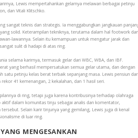
 karirnya, Lewis mempertahankan gelarnya melawan berbagai petinju
, dan Vitali Klitschko.
ang sangat teknis dan strategis. Ia menggabungkan jangkauan panjan
yang solid. Keterampilan tekniknya, terutama dalam hal footwork da
wan-lawannya. Selain itu kemampuan untuk mengatur jarak dan
at sulit di hadapi di atas ring.
ia selama karirnya, termasuk gelar dari WBC, WBA, dan IBF.
 berat yang berhasil mempersatukan semua gelar utama, dan dengan
ah satu petinju kelas berat terbaik sepanjang masa. Lewis pensiun dar
 rekor 41 kemenangan, 2 kekalahan, dan 1 hasil seri.
ilannya di ring, tetapi juga karena kontribusinya terhadap olahraga
ap aktif dalam komunitas tinju sebagai analis dan komentator,
sebut. Selain karir tinjunya yang gemilang, Lewis juga di kenal
onalisme di luar ring.
S YANG MENGESANKAN