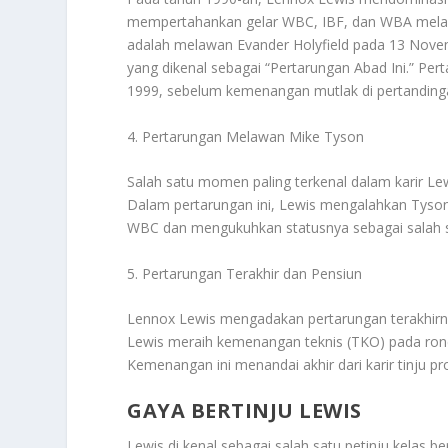
mempertahankan gelar WBC, IBF, dan WBA melawa
adalah melawan Evander Holyfield pada 13 Nov
yang dikenal sebagai “Pertarungan Abad Ini.” Per
1999, sebelum kemenangan mutlak di pertanding
4. Pertarungan Melawan Mike Tyson
Salah satu momen paling terkenal dalam karir L
Dalam pertarungan ini, Lewis mengalahkan Tyso
WBC dan mengukuhkan statusnya sebagai salah sa
5. Pertarungan Terakhir dan Pensiun
Lennox Lewis mengadakan pertarungan terakhirnya
Lewis meraih kemenangan teknis (TKO) pada rond
Kemenangan ini menandai akhir dari karir tinju pr
GAYA BERTINJU LEWIS
Lewis di kenal sebagai salah satu petinju kelas 