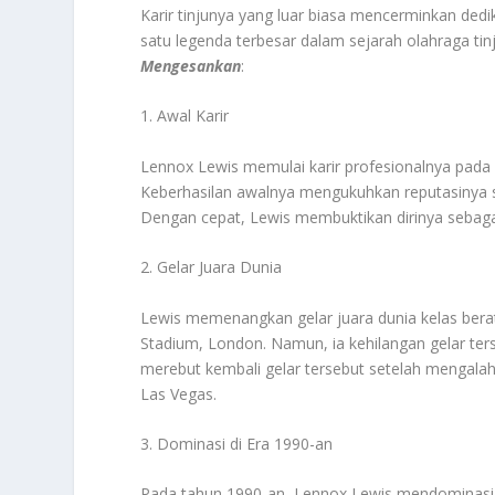
Karir tinjunya yang luar biasa mencerminkan dedi
satu legenda terbesar dalam sejarah olahraga tinju
Mengesankan
:
1. Awal Karir
Lennox Lewis memulai karir profesionalnya pada
Keberhasilan awalnya mengukuhkan reputasinya s
Dengan cepat, Lewis membuktikan dirinya sebagai 
2. Gelar Juara Dunia
Lewis memenangkan gelar juara dunia kelas bera
Stadium, London. Namun, ia kehilangan gelar t
merebut kembali gelar tersebut setelah mengalah
Las Vegas.
3. Dominasi di Era 1990-an
Pada tahun 1990-an, Lennox Lewis mendominasi di