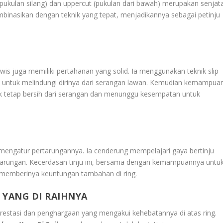
 (pukulan silang) dan uppercut (pukulan dari bawah) merupakan senjat
mbinasikan dengan teknik yang tepat, menjadikannya sebagai petinju
is juga memiliki pertahanan yang solid. Ia menggunakan teknik slip
 untuk melindungi dirinya dari serangan lawan. Kemudian kemampua
k tetap bersih dari serangan dan menunggu kesempatan untuk
engatur pertarungannya. Ia cenderung mempelajari gaya bertinju
tarungan. Kecerdasan tinju ini, bersama dengan kemampuannya untu
memberinya keuntungan tambahan di ring.
YANG DI RAIHNYA
restasi dan penghargaan yang mengakui kehebatannya di atas ring.