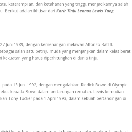
kasi, keterampilan, dan ketahanan yang tinggi, menjadikannya salah
. Berikut adalah ikhtisar dari
Karir Tinju
Lennox Lewis Yang
 27 Juni 1989, dengan kemenangan melawan Alfonzo Ratliff.
ebagai salah satu petinju muda yang menjanjikan dalam kelas berat.
kekuatan yang harus diperhitungkan di dunia tinju.
t pada 13 Juni 1992, dengan mengalahkan Riddick Bowe di Olympic
ersebut kepada Bowe dalam pertarungan rematch. Lewis kemudian
kan Tony Tucker pada 1 April 1993, dalam sebuah pertandingan di
visi kelas berat dengan meraih beberapa gelar penting. Ia berhasil