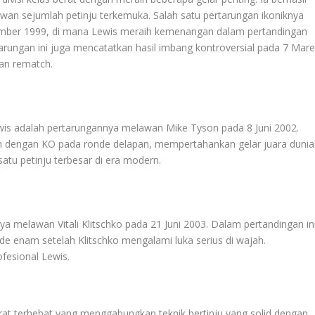
n sejumlah petinju terkemuka. Salah satu pertarungan ikoniknya
ember 1999, di mana Lewis meraih kemenangan dalam pertandingan
tarungan ini juga mencatatkan hasil imbang kontroversial pada 7 Mare
an rematch.
ewis adalah pertarungannya melawan Mike Tyson pada 8 Juni 2002.
n dengan KO pada ronde delapan, mempertahankan gelar juara dunia
tu petinju terbesar di era modern.
 melawan Vitali Klitschko pada 21 Juni 2003. Dalam pertandingan ini
e enam setelah Klitschko mengalami luka serius di wajah.
ofesional Lewis.
berat terhebat yang menggabungkan teknik bertinju yang solid dengan