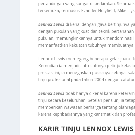
pertandingan yang sangat di perkirakan. Selama
terkemuka, termasuk Evander Holyfield, Mike Tyson
Lennox Lewi
s
di kenal dengan gaya bertinjunya y
dengan pukulan yang kuat dan teknik pertahanan 
pukulan, memungkinkannya untuk mendominasi la
memanfaatkan kekuatan tubuhnya membuatnya sang
Lennox Lewis memegang beberapa gelar juara dun
Kemudian ia menjadi satu-satunya petinju kelas
prestasi ini, ia menegaskan posisinya sebagai sal
tinju profesional pada tahun 2004 dengan catatan
Lennox Lewi
s
tidak hanya dikenal karena keteramp
tinju secara keseluruhan. Setelah pensiun, ia tet
memberikan wawasan berharga tentang olahraga ter
karena kepribadiannya yang karismatik dan profesi
KARIR TINJU LENNOX LEWI