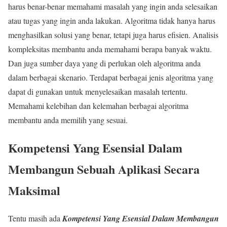
harus benar-benar memahami masalah yang ingin anda selesaikan
atau tugas yang ingin anda lakukan. Algoritma tidak hanya harus
menghasilkan solusi yang benar, tetapi juga harus efisien. Analisis
kompleksitas membantu anda memahami berapa banyak waktu.
Dan juga sumber daya yang di perlukan oleh algoritma anda
dalam berbagai skenario. Terdapat berbagai jenis algoritma yang
dapat di gunakan untuk menyelesaikan masalah tertentu.
Memahami kelebihan dan kelemahan berbagai algoritma
membantu anda memilih yang sesuai.
Kompetensi Yang Esensial Dalam
Membangun Sebuah Aplikasi Secara
Maksimal
Tentu masih ada
Kompetensi Yang Esensial Dalam Membangun