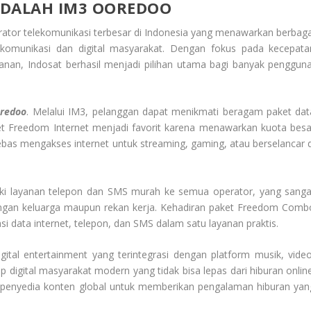
DALAH IM3 OOREDOO
rator telekomunikasi terbesar di Indonesia yang menawarkan berbaga
omunikasi dan digital masyarakat. Dengan fokus pada kecepata
ayanan, Indosat berhasil menjadi pilihan utama bagi banyak pengguna
oredoo
. Melalui IM3, pelanggan dapat menikmati beragam paket dat
ket Freedom Internet menjadi favorit karena menawarkan kuota besa
bas mengakses internet untuk streaming, gaming, atau berselancar d
iki layanan telepon dan SMS murah ke semua operator, yang sanga
ngan keluarga maupun rekan kerja. Kehadiran paket Freedom Comb
ata internet, telepon, dan SMS dalam satu layanan praktis.
ital entertainment yang terintegrasi dengan platform musik, video
 digital masyarakat modern yang tidak bisa lepas dari hiburan online
 penyedia konten global untuk memberikan pengalaman hiburan yan