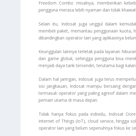
Freedom Combo misalnya, memberikan kebeba
pengguna merasa lebih nyaman dan tidak khawati
Selain itu, Indosat juga unggul dalam kemud
membeli paket, memantau penggunaan kuota, hin
dibandingkan operator lain yang aplikasinya belum
Keunggulan lainnya terletak pada layanan hiburan
dan game global, sehingga pengguna bisa menikma
menjadi daya tarik tersendiri, terutama bagi ka
Dalam hal jaringan, Indosat juga terus memperl
sisi jangkauan, Indosat mampu bersaing dengan 
termasuk operator yang paling agresif dalam m
pemain utama di masa depan.
Tidak hanya fokus pada individu, Indosat Oor
Internet of Things (IoT), cloud service, hingga so
operator lain yang belum sepenuhnya fokus ke sek