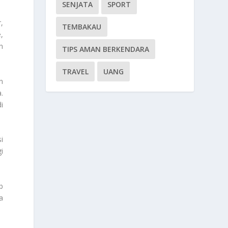
SENJATA
SPORT
,
TEMBAKAU
,
h
TIPS AMAN BERKENDARA
TRAVEL
UANG
n
.
i
i
i
b
a