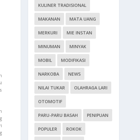
KULINER TRADISIONAL
MAKANAN
MATA UANG
MERKURI
MIE INSTAN
MINUMAN
MINYAK
MOBIL
MODIFIKASI
NARKOBA
NEWS
n
i
NILAI TUKAR
OLAHRAGA LARI
s
OTOMOTIF
n
PARU-PARU BASAH
PENIPUAN
g
i
POPULER
ROKOK
g