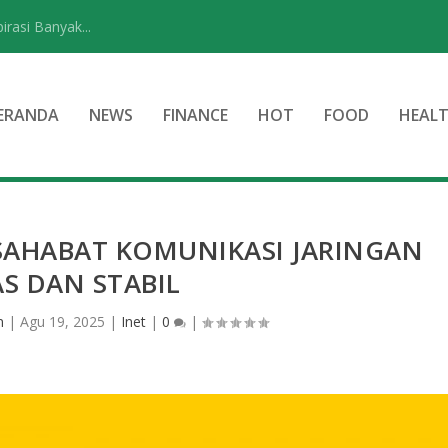
rasi Banyak...
ERANDA
NEWS
FINANCE
HOT
FOOD
HEAL
SAHABAT KOMUNIKASI JARINGAN
S DAN STABIL
n
|
Agu 19, 2025
|
Inet
|
0
|