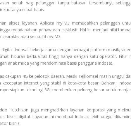
san penuh bagi pelanggan tanpa batasan tersembunyi, sehingg
r kuotanya cepat habis.
ahan akses layanan. Aplikasi myIM3 memudahkan pelanggan untu
gga mendapatkan penawaran eksklusif. Hal ini menjadi nilai tamba
 sepraktis atau seintuitif myIM3.
 digital. Indosat bekerja sama dengan berbagai platform musik, video
ti hiburan berkualitas tinggi hanya dengan satu operator. Fitur in
langan anak muda yang mendominasi basis pengguna Indosat.
uas cakupan 4G ke pelosok daerah. Meski Telkomsel masih unggul dar
kecepatan internet yang stabil di kota-kota besar. Bahkan, Indosa
empersiapkan teknologi 5G, memberikan peluang besar untuk menjad
edoo Hutchison juga menghadirkan layanan korporasi yang meliput
lusi bisnis digital. Layanan ini membuat Indosat lebih unggul dibandin
tor bisnis.