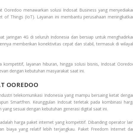
sat Ooredoo menawarkan solusi Indosat Business yang menyediaka
rnet of Things (IoT). Layanan ini membantu perusahaan meningkatka
at jaringan 4G di seluruh Indonesia dan bersiap untuk menghadirka
mennya memberikan konektivitas cepat dan stabil, termasuk di wilaya
a kompetitif, layanan hiburan, hingga solusi bisnis, Indosat Ooredo
evan dengan kebutuhan masyarakat saat ini.
AT OOREDOO
industri telekomunikasi Indonesia yang mampu bersaing ketat denga
aupun Smartfren. Keunggulan Indosat terletak pada kombinasi harg
an yang sesuai dengan kebutuhan generasi digital saat ini.
adalah harga paket internet yang kompetitif. Dibanding operator lain
 biaya yang relatif lebih terjangkau. Paket Freedom Internet da