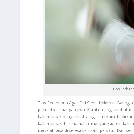
Tips Sederha
Tips Sederhana
Agar Diri Sendiri Merasa Bahagia 
pencari ketenangan jiwa. Kami datang kembali de
kalian simak dengan hal yang telah kami hadirkan.
kalian simak. Karena hal ini menyangkut diri kal
masalah bisa di selesaikan satu persatu. Dan se