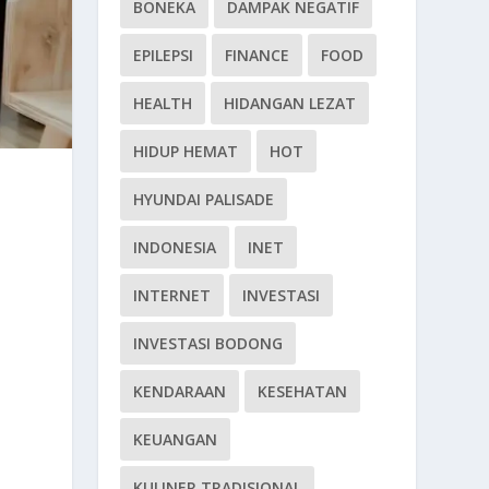
BONEKA
DAMPAK NEGATIF
EPILEPSI
FINANCE
FOOD
HEALTH
HIDANGAN LEZAT
HIDUP HEMAT
HOT
HYUNDAI PALISADE
INDONESIA
INET
INTERNET
INVESTASI
INVESTASI BODONG
KENDARAAN
KESEHATAN
KEUANGAN
KULINER TRADISIONAL