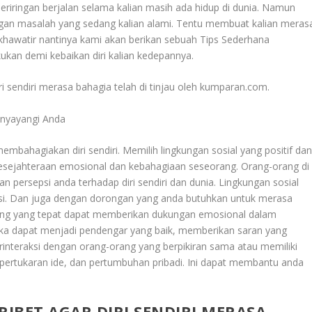
beriringan berjalan selama kalian masih ada hidup di dunia. Namun
engan masalah yang sedang kalian alami. Tentu membuat kalian meras
 khawatir nantinya kami akan berikan sebuah
Tips Sederhana
kukan demi kebaikan diri kalian kedepannya.
ri sendiri merasa bahagia telah di tinjau oleh kumparan.com.
nyayangi Anda
mbahagiakan diri sendiri. Memilih lingkungan sosial yang positif da
sejahteraan emosional dan kebahagiaan seseorang. Orang-orang di
 persepsi anda terhadap diri sendiri dan dunia. Lingkungan sosial
asi. Dan juga dengan dorongan yang anda butuhkan untuk merasa
ang yang tepat dapat memberikan dukungan emosional dalam
eka dapat menjadi pendengar yang baik, memberikan saran yang
rinteraksi dengan orang-orang yang berpikiran sama atau memiliki
pertukaran ide, dan pertumbuhan pribadi. Ini dapat membantu anda
RIBET AGAR DIRI SENDIRI MERASA