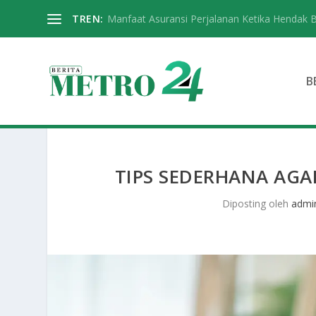
TREN:
Manfaat Asuransi Perjalanan Ketika Hendak 
B
TIPS SEDERHANA AGAR
Diposting oleh
admi