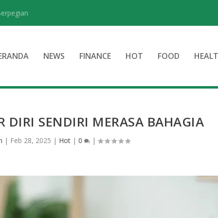
Berpegian
ERANDA
NEWS
FINANCE
HOT
FOOD
HEAL
 DIRI SENDIRI MERASA BAHAGIA
n
|
Feb 28, 2025
|
Hot
|
0
|