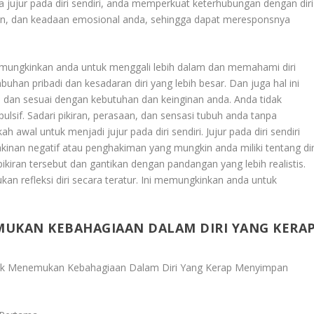
a jujur pada diri sendiri, anda memperkuat keterhubungan dengan diri
inan, dan keadaan emosional anda, sehingga dapat meresponsnya
emungkinkan anda untuk menggali lebih dalam dan memahami diri
buhan pribadi dan kesadaran diri yang lebih besar. Dan juga hal ini
dan sesuai dengan kebutuhan dan keinginan anda. Anda tidak
ulsif. Sadari pikiran, perasaan, dan sensasi tubuh anda tanpa
awal untuk menjadi jujur pada diri sendiri. Jujur pada diri sendiri
kinan negatif atau penghakiman yang mungkin anda miliki tentang dir
-pikiran tersebut dan gantikan dengan pandangan yang lebih realistis.
an refleksi diri secara teratur. Ini memungkinkan anda untuk
UKAN KEBAHAGIAAN DALAM DIRI YANG KERA
tuk Menemukan Kebahagiaan Dalam Diri Yang Kerap Menyimpan