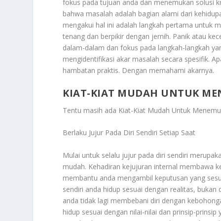
fokus pada tujuan anda dan menemukan solusi kr
bahwa masalah adalah bagian alami dari kehidup
mengakui hal ini adalah langkah pertama untuk m
tenang dan berpikir dengan jernih. Panik atau ke
dalam-dalam dan fokus pada langkah-langkah ya
mengidentifikasi akar masalah secara spesifik. A
hambatan praktis. Dengan memahami akarnya.
KIAT-KIAT MUDAH UNTUK ME
Tentu masih ada
Kiat-Kiat Mudah Untuk Menemu
Berlaku Jujur Pada Diri Sendiri Setiap Saat
Mulai untuk selalu jujur pada diri sendiri merup
mudah. Kehadiran kejujuran internal membawa ke
membantu anda mengambil keputusan yang sesuai de
sendiri anda hidup sesuai dengan realitas, buka
anda tidak lagi membebani diri dengan kebohong
hidup sesuai dengan nilai-nilai dan prinsip-prins