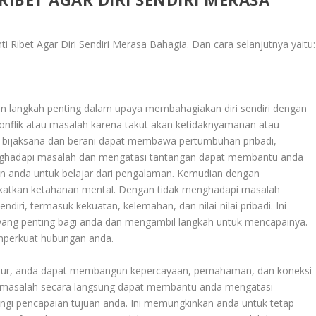
i Ribet Agar Diri Sendiri Merasa Bahagia
. Dan cara selanjutnya yaitu:
n langkah penting dalam upaya membahagiakan diri sendiri dengan
onflik atau masalah karena takut akan ketidaknyamanan atau
bijaksana dan berani dapat membawa pertumbuhan pribadi,
nghadapi masalah dan mengatasi tantangan dapat membantu anda
an anda untuk belajar dari pengalaman. Kemudian dengan
atkan ketahanan mental. Dengan tidak menghadapi masalah
iri, termasuk kekuatan, kelemahan, dan nilai-nilai pribadi. Ini
yang penting bagi anda dan mengambil langkah untuk mencapainya.
mperkuat hubungan anda.
jujur, anda dapat membangun kepercayaan, pemahaman, dan koneksi
i masalah secara langsung dapat membantu anda mengatasi
gi pencapaian tujuan anda. Ini memungkinkan anda untuk tetap