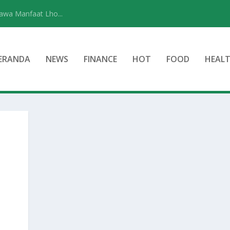
wa Manfaat Lho...
ERANDA
NEWS
FINANCE
HOT
FOOD
HEAL