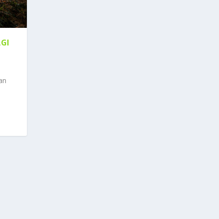
GI
an