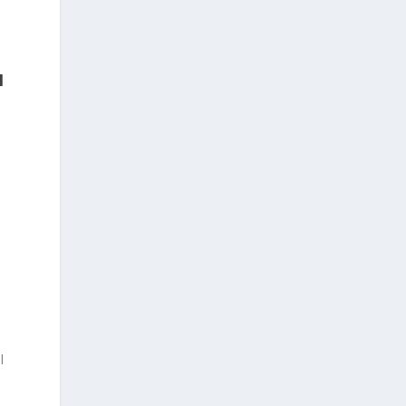
N
a
h
l