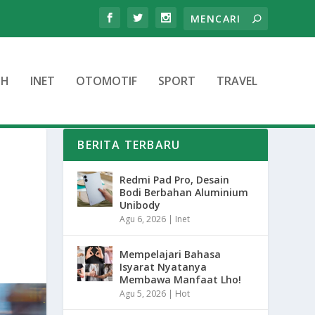
TH
INET
OTOMOTIF
SPORT
TRAVEL
BERITA TERBARU
Redmi Pad Pro, Desain
Bodi Berbahan Aluminium
Unibody
Agu 6, 2026
|
Inet
Mempelajari Bahasa
Isyarat Nyatanya
Membawa Manfaat Lho!
Agu 5, 2026
|
Hot