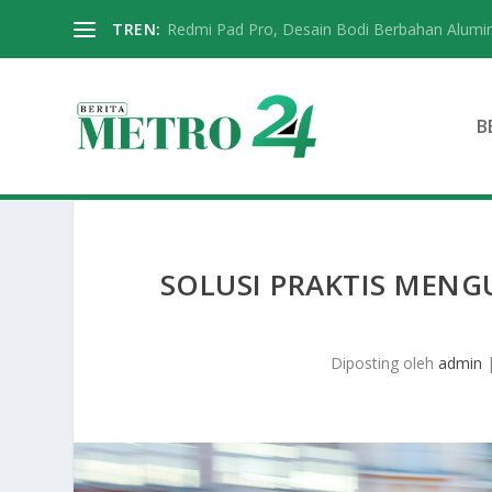
TREN:
Redmi Pad Pro, Desain Bodi Berbahan Alumi
B
SOLUSI PRAKTIS MEN
Diposting oleh
admin