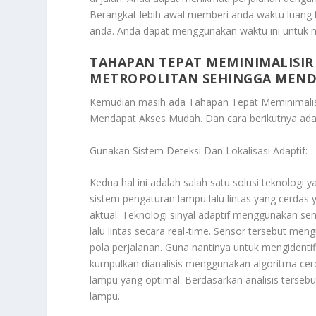
Berangkat lebih awal memberi anda waktu luang 
anda. Anda dapat menggunakan waktu ini untuk
TAHAPAN TEPAT MEMINIMALISI
METROPOLITAN SEHINGGA MEND
Kemudian masih ada
Tahapan Tepat Meminimalis
Mendapat Akses Mudah
. Dan cara berikutnya ada
Gunakan Sistem Deteksi Dan Lokalisasi Adaptif:
Kedua hal ini adalah salah satu solusi teknolog
sistem pengaturan lampu lalu lintas yang cerdas 
aktual. Teknologi sinyal adaptif menggunakan 
lalu lintas secara real-time. Sensor tersebut me
pola perjalanan. Guna nantinya untuk mengidentifik
kumpulkan dianalisis menggunakan algoritma cerd
lampu yang optimal. Berdasarkan analisis tersebut
lampu.