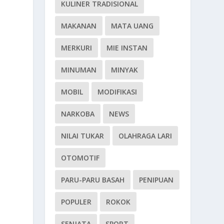
KULINER TRADISIONAL
MAKANAN
MATA UANG
MERKURI
MIE INSTAN
MINUMAN
MINYAK
MOBIL
MODIFIKASI
NARKOBA
NEWS
NILAI TUKAR
OLAHRAGA LARI
OTOMOTIF
PARU-PARU BASAH
PENIPUAN
POPULER
ROKOK
SENJATA
SPORT