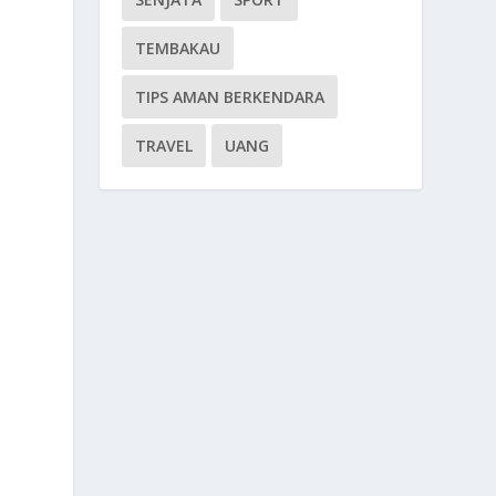
TEMBAKAU
TIPS AMAN BERKENDARA
TRAVEL
UANG