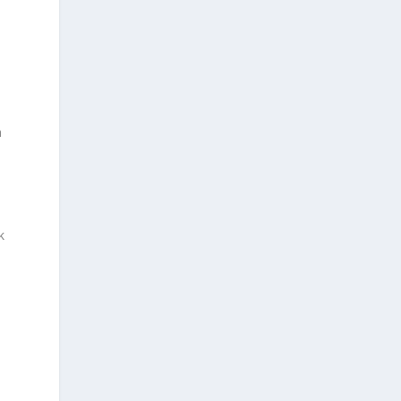
a
h
k