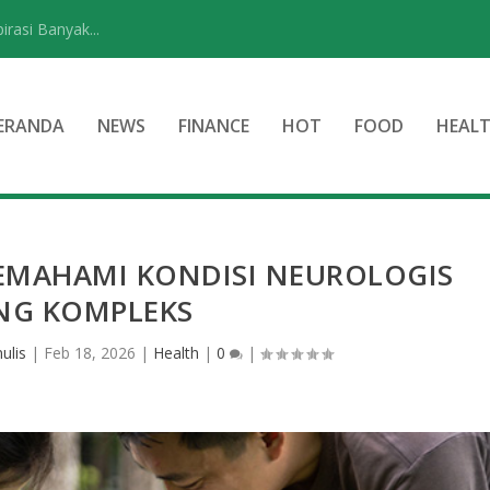
rasi Banyak...
ERANDA
NEWS
FINANCE
HOT
FOOD
HEAL
MEMAHAMI KONDISI NEUROLOGIS
NG KOMPLEKS
ulis
|
Feb 18, 2026
|
Health
|
0
|