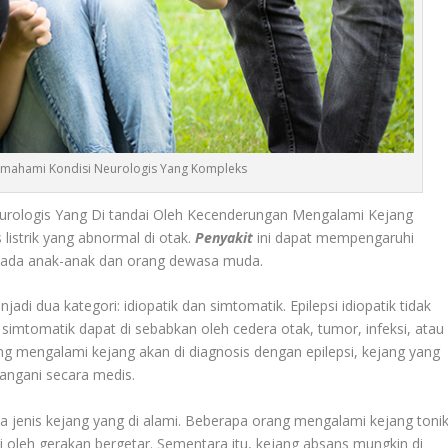
Memahami Kondisi Neurologis Yang Kompleks
urologis Yang Di tandai Oleh Kecenderungan Mengalami Kejang
s listrik yang abnormal di otak.
Penyakit
ini dapat mempengaruhi
ul pada anak-anak dan orang dewasa muda.
adi dua kategori: idiopatik dan simtomatik. Epilepsi idiopatik tidak
 simtomatik dapat di sebabkan oleh cedera otak, tumor, infeksi, atau
ng mengalami kejang akan di diagnosis dengan epilepsi, kejang yang
tangani secara medis.
da jenis kejang yang di alami. Beberapa orang mengalami kejang tonik
i oleh gerakan bergetar. Sementara itu, kejang absans mungkin di