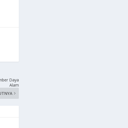
mber Daya
Alam
UTNYA