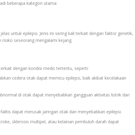
jadi beberapa kategori utama:
s untuk epilepsi. Jenis ini sering kali terkait dengan faktor genetik,
 risiko seseorang mengalami kejang.
terkait dengan kondisi medis tertentu, seperti:
abkan cedera otak dapat memicu epilepsi, baik akibat kecelakaan
bnormal di otak dapat menyebabkan gangguan aktivitas listrik dan
sefalitis dapat merusak jaringan otak dan menyebabkan epilepsi.
 stroke, sklerosis multipel, atau kelainan pembuluh darah dapat