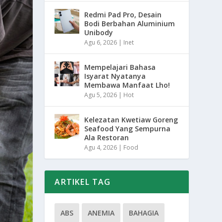
Redmi Pad Pro, Desain
Bodi Berbahan Aluminium
Unibody
Agu 6, 2026
|
Inet
Mempelajari Bahasa
Isyarat Nyatanya
Membawa Manfaat Lho!
Agu 5, 2026
|
Hot
Kelezatan Kwetiaw Goreng
Seafood Yang Sempurna
Ala Restoran
Agu 4, 2026
|
Food
ARTIKEL TAG
ABS
ANEMIA
BAHAGIA