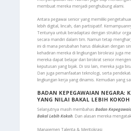
membuat mereka menjadi penghubung alami.
Antara pegawai senior yang memiliki pengetahuan
lebih digital, lincah, dan partisipatif. Kemampu
Tentunya untuk beradaptasi dengan struktur organ
secara mandiri dalam tim. Namun tetap menghargai
ini di mana perubahan harus dilakukan dengan sine
kehadiran mereka di lingkungan birokrasi juga me
mereka dapat belajar dari birokrat senior mengen
keputusan yang bijak. Di sisi lain, mereka juga
Dan juga pemanfaatan teknologi, serta pendekata
lingkungan kerja yang dinamis. Kemudian yang sa
BADAN KEPEGAWAIAN NEGARA: K
YANG NILAI BAKAL LEBIH KOKOH
Selanjutnya masih membahas
Badan Kepegawaian
Bakal Lebih Kokoh
. Dan alasan mereka mengataka
Manajemen Talenta & Meritokrasi