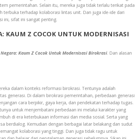
em pemerintahan. Selain itu, mereka juga tidak terlalu terikat pada
 terbuka terhadap kolaborasi lintas unit. Dan juga ide-ide dari
ini, sifat ini sangat penting.
: KAUM Z COCOK UNTUK MODERNISASI
Negara: Kaum Z Cocok Untuk Modernisasi Birokrasi
. Dan alasan
mereka dalam konteks reformasi birokrasi. Tentunya adalah
as generasi. Di dalam birokrasi pemerintahan, perbedaan generasi
njangan cara berpikir, gaya kerja, dan pendekatan terhadap tugas.
unya untuk menjembatani perbedaan ini melalui karakter yang
mbuh di era keterbukaan informasi dan media sosial. Serta yang
a berdialog. Kemudian dengan berbagai latar belakang dan sudut
angat kolaborasi yang tinggi. Dan juga tidak ragu untuk
 dan belajar dari pengalaman generasi sebelumnya. Sikap ini