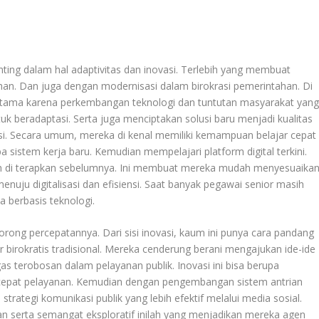
ing dalam hal adaptivitas dan inovasi. Terlebih yang membuat
n. Dan juga dengan modernisasi dalam birokrasi pemerintahan. Di
rutama karena perkembangan teknologi dan tuntutan masyarakat yan
 beradaptasi. Serta juga menciptakan solusi baru menjadi kualitas
asi. Secara umum, mereka di kenal memiliki kemampuan belajar cepat
 sistem kerja baru. Kemudian mempelajari platform digital terkini.
 di terapkan sebelumnya. Ini membuat mereka mudah menyesuaika
menuju digitalisasi dan efisiensi. Saat banyak pegawai senior masih
 berbasis teknologi.
rong percepatannya. Dari sisi inovasi, kaum ini punya cara pandang
ir birokratis tradisional. Mereka cenderung berani mengajukan ide-ide
as terobosan dalam pelayanan publik. Inovasi ini bisa berupa
epat pelayanan. Kemudian dengan pengembangan sistem antrian
 strategi komunikasi publik yang lebih efektif melalui media sosial.
serta semangat eksploratif inilah yang menjadikan mereka agen