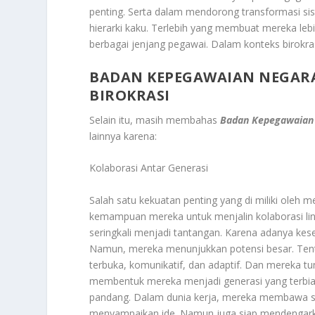
penting. Serta dalam mendorong transformasi sist
hierarki kaku. Terlebih yang membuat mereka lebih
berbagai jenjang pegawai. Dalam konteks birokrasi 
BADAN KEPEGAWAIAN NEGARA
BIROKRASI
Selain itu, masih membahas
Badan Kepegawaian 
lainnya karena:
Kolaborasi Antar Generasi
Salah satu kekuatan penting yang di miliki oleh 
kemampuan mereka untuk menjalin kolaborasi lint
seringkali menjadi tantangan. Karena adanya kese
Namun, mereka menunjukkan potensi besar. Tent
terbuka, komunikatif, dan adaptif. Dan mereka tu
membentuk mereka menjadi generasi yang terbias
pandang. Dalam dunia kerja, mereka membawa sem
menyampaikan ide. Namun juga siap mendengarkan