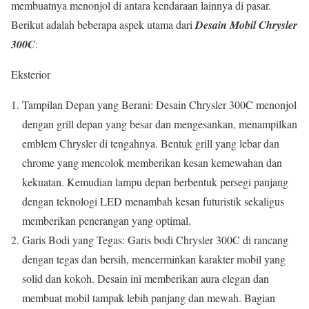
membuatnya menonjol di antara kendaraan lainnya di pasar.
Berikut adalah beberapa aspek utama dari
Desain Mobil Chrysler
300C
:
Eksterior
Tampilan Depan yang Berani: Desain Chrysler 300C menonjol
dengan grill depan yang besar dan mengesankan, menampilkan
emblem Chrysler di tengahnya. Bentuk grill yang lebar dan
chrome yang mencolok memberikan kesan kemewahan dan
kekuatan. Kemudian lampu depan berbentuk persegi panjang
dengan teknologi LED menambah kesan futuristik sekaligus
memberikan penerangan yang optimal.
Garis Bodi yang Tegas: Garis bodi Chrysler 300C di rancang
dengan tegas dan bersih, mencerminkan karakter mobil yang
solid dan kokoh. Desain ini memberikan aura elegan dan
membuat mobil tampak lebih panjang dan mewah. Bagian