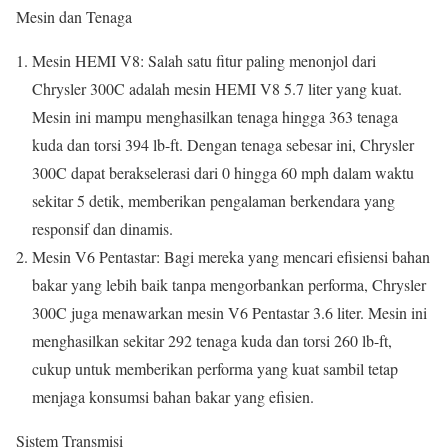
Mesin dan Tenaga
Mesin HEMI V8: Salah satu fitur paling menonjol dari
Chrysler 300C adalah mesin HEMI V8 5.7 liter yang kuat.
Mesin ini mampu menghasilkan tenaga hingga 363 tenaga
kuda dan torsi 394 lb-ft. Dengan tenaga sebesar ini, Chrysler
300C dapat berakselerasi dari 0 hingga 60 mph dalam waktu
sekitar 5 detik, memberikan pengalaman berkendara yang
responsif dan dinamis.
Mesin V6 Pentastar: Bagi mereka yang mencari efisiensi bahan
bakar yang lebih baik tanpa mengorbankan performa, Chrysler
300C juga menawarkan mesin V6 Pentastar 3.6 liter. Mesin ini
menghasilkan sekitar 292 tenaga kuda dan torsi 260 lb-ft,
cukup untuk memberikan performa yang kuat sambil tetap
menjaga konsumsi bahan bakar yang efisien.
Sistem Transmisi