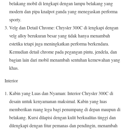
belakang mobil di lengkapi dengan lampu belakang yang
modern dan pipa knalpot ganda yang menegaskan performa
sporty.
Velg dan Detail Chrome: Chrysler 300C di lengkapi dengan
velg alloy berukuran besar yang tidak hanya menambah
estetika tetapi juga meningkatkan performa berkendara.
Kemudian detail chrome pada pegangan pintu, jendela, dan
bagian lain dari mobil menambah sentuhan kemewahan yang
khas.
Interior
Kabin yang Luas dan Nyaman: Interior Chrysler 300C di
desain untuk kenyamanan maksimal. Kabin yang luas
memberikan ruang lega bagi penumpang di depan maupun di
belakang. Kursi dilapisi dengan kulit berkualitas tinggi dan
dilengkapi dengan fitur pemanas dan pendingin, menambah