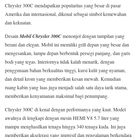
Chrysler 300C mendapatkan popularitas yang besar di pasar
Amerika dan internasional, dikenal sebagai simbol kemewahan
dan kekuatan.
Desain
Mobil Chrysler 300C
menonjol dengan tampilan yang
berani dan elegan. Mobil ini memiliki grill depan yang besar dan
mengesankan, lampu depan berbentuk persegi panjang, dan garis
bodi yang tegas. Interiornya tidak kalah menarik, dengan
penggunaan bahan berkualitas tinggi, kursi kulit yang nyaman,
dan detail krom yang memberikan kesan mewah. Kemudian
ruang kabin yang luas juga menjadi salah satu daya tarik utama,
memberikan kenyamanan maksimal bagi penumpang.
Chrysler 300C di kenal dengan performanya yang kuat. Model
awalnya di lengkapi dengan mesin HEMI V8 5.7 liter yang
mampu menghasilkan tenaga hingga 340 tenaga kuda. Ini juga
memberikan akselerasi yang impresif dan pengalaman berkendara