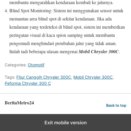
membantu mengarahkan kendaraan kembali ke jalurnya.
Blind Spot Monitoring: Sistem ini menggunakan sensor untuk
memantau area blind spot di sekitar kendaraan. Jika ada
kendaraan yang terdeteksi di blind spot, sistem ini memberikan
peringatan visual di kaca spion samping untuk membantu
pengemudi menghindari perubahan jalur yang tidak aman.
Itulah tadi beberapa ulasan mengenai
Mobil Chrysler 300C
.
Categories:
Otomotif
Tags:
Fitur Canggih Chrysler 300C
,
Mobil Chrysler 300C
,
Peforma Chrysler 300 C
BeritaMetro24
Back to top
Exit mobile version