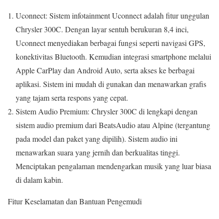
Uconnect: Sistem infotainment Uconnect adalah fitur unggulan
Chrysler 300C. Dengan layar sentuh berukuran 8,4 inci,
Uconnect menyediakan berbagai fungsi seperti navigasi GPS,
konektivitas Bluetooth. Kemudian integrasi smartphone melalui
Apple CarPlay dan Android Auto, serta akses ke berbagai
aplikasi. Sistem ini mudah di gunakan dan menawarkan grafis
yang tajam serta respons yang cepat.
Sistem Audio Premium: Chrysler 300C di lengkapi dengan
sistem audio premium dari BeatsAudio atau Alpine (tergantung
pada model dan paket yang dipilih). Sistem audio ini
menawarkan suara yang jernih dan berkualitas tinggi.
Menciptakan pengalaman mendengarkan musik yang luar biasa
di dalam kabin.
Fitur Keselamatan dan Bantuan Pengemudi