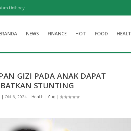
nium Unibody
ERANDA
NEWS
FINANCE
HOT
FOOD
HEAL
AN GIZI PADA ANAK DAPAT
BATKAN STUNTING
n
|
Okt 6, 2024
|
Health
|
0
|