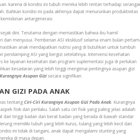
san. karena di kondisi ini tubuh mereka lebih rentan terhadap seranga
ah. Bahkan kondisi ini pada akhirnya dapat menurunkan produktivitas
kemiskinan antargenerasi.
i sejak dini. Terutama dengan memastikan bahwa ibu hamil
an dan menyusui. Pemberian ASI eksklusif selama enam bulan pertam
mastikan anak mendapatkan nutrisi yang di butuhkan untuk tumbuh
 pendamping ASI yang bergizi setelahnya. Intervensi kesehatan
ses ke layanan kesehatan dan program suplementasi juga di perlukan
ahkan kesadaran yang lebih tinggi mengenai pentingnya asupan gizi
Kurangnya Asupan Gizi
secara signifikan.
AN GIZI PADA ANAK
has tentang
Ciri-Ciri Kurangnya Asupan Gizi Pada Anak
. Kurangnya
spek fisik dan perilaku. Salah satu ciri fisik yang paling jelas adalah
hat dari tinggi badan dan berat badan yang berada di bawah standar
ung memiliki tubuh yang lebih kurus, tulang yang lebih kecil dan
ondisi ini tidak di tangani, anak dapat mengalami stunting yang
ereka di masa depan.