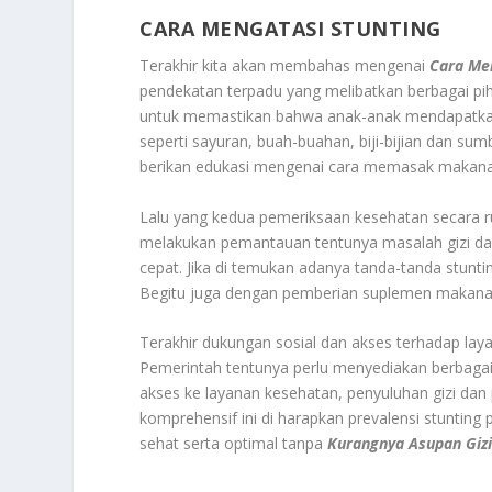
CARA MENGATASI STUNTING
Terakhir kita akan membahas mengenai
Cara Men
pendekatan terpadu yang melibatkan berbagai pi
untuk memastikan bahwa anak-anak mendapatkan
seperti sayuran, buah-buahan, biji-bijian dan sum
berikan edukasi mengenai cara memasak makanan
Lalu yang kedua pemeriksaan kesehatan secara 
melakukan pemantauan tentunya masalah gizi dapa
cepat. Jika di temukan adanya tanda-tanda stunti
Begitu juga dengan pemberian suplemen makanan 
Terakhir dukungan sosial dan akses terhadap lay
Pemerintah tentunya perlu menyediakan berbaga
akses ke layanan kesehatan, penyuluhan gizi da
komprehensif ini di harapkan prevalensi stunti
sehat serta optimal tanpa
Kurangnya Asupan Giz