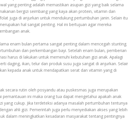
awal yang penting adalah memastikan asupan gizi yang baik selama
akanan bergizi seimbang yang kaya akan protein, vitamin dan
olat juga di anjurkan untuk mendukung pertumbuhan janin. Selain itu
 merupakan hal sangat penting. Hal ini bertujuan agar mereka
rkembangan anak.
 selama enam bulan pertama sangat penting dalam mencegah stunting.
pertumbuhan dan perkembangan bayi. Setelah enam bulan, pemberian
asi harus di lakukan untuk memenuhi kebutuhan gizi anak. Apalagi
 daging, ikan, telur dan produk susu juga sangat di anjurkan. Selai
alkan kepada anak untuk mendapatkan serat dan vitamin yang di
k secara rutin oleh posyandu atau puskesmas juga merupakan
ui pemantauan ini maka orang tua dapat mengetahui apakah anak
 yang cukup. Jika terdeteksi adanya masalah pertumbuhan tentunya
i dengan ahli gizi. Pemerintah juga perlu menyediakan akses yang lebih
asuk dalam meningkatkan kesadaran masyarakat tentang pentingnya