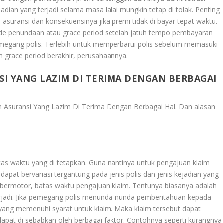
dian yang terjadi selama masa lalai mungkin tetap di tolak. Penting
uransi dan konsekuensinya jika premi tidak di bayar tepat waktu.
de penundaan atau grace period setelah jatuh tempo pembayaran
egang polis. Terlebih untuk memperbarui polis sebelum memasuki
lah grace period berakhir, perusahaannya.
I YANG LAZIM DI TERIMA DENGAN BERBAGAI
 Asuransi Yang Lazim Di Terima Dengan Berbagai Hal
. Dan alasan
as waktu yang di tetapkan. Guna nantinya untuk pengajuan klaim
 dapat bervariasi tergantung pada jenis polis dan jenis kejadian yang
an bermotor, batas waktu pengajuan klaim. Tentunya biasanya adalah
erjadi. Jika pemegang polis menunda-nunda pemberitahuan kepada
 yang memenuhi syarat untuk klaim. Maka klaim tersebut dapat
apat di sebabkan oleh berbagai faktor. Contohnya seperti kurangnya