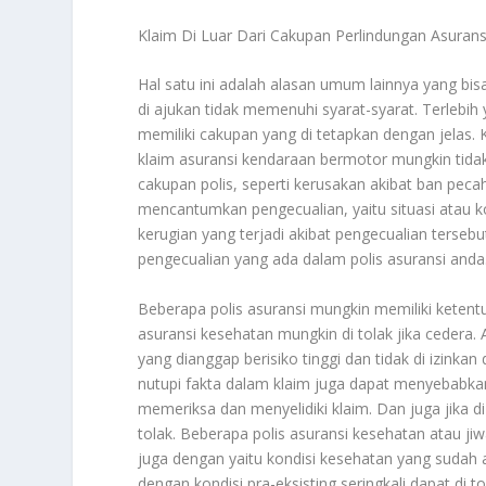
Klaim Di Luar Dari Cakupan Perlindungan Asurans
Hal satu ini adalah alasan umum lainnya yang bis
di ajukan tidak memenuhi syarat-syarat. Terlebih y
memiliki cakupan yang di tetapkan dengan jelas. 
klaim asuransi kendaraan bermotor mungkin tidak 
cakupan polis, seperti kerusakan akibat ban pecah
mencantumkan pengecualian, yaitu situasi atau kon
kerugian yang terjadi akibat pengecualian terseb
pengecualian yang ada dalam polis asuransi anda
Beberapa polis asuransi mungkin memiliki ketentua
asuransi kesehatan mungkin di tolak jika cedera. 
yang dianggap berisiko tinggi dan tidak di izinka
nutupi fakta dalam klaim juga dapat menyebabkan
memeriksa dan menyelidiki klaim. Dan juga jika di
tolak. Beberapa polis asuransi kesehatan atau jiw
juga dengan yaitu kondisi kesehatan yang sudah a
dengan kondisi pra-eksisting seringkali dapat di 