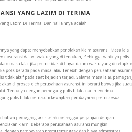
NSI YANG LAZIM DI TERIMA
Yang Lazim Di Terima
. Dan hal lainnya adalah:
ainnya yang dapat menyebabkan penolakan klaim asuransi. Masa lalai
mi asuransi dalam waktu yang di tentukan,. Sehingga nantinya polis
dalam masa lalai jika premi tidak di bayar dalam waktu yang di tetapka
tika polis berada pada masa lalai. Terlebih dengan perusahaan asurans
is tidak aktif pada saat kejadian terjadi. Selama masa lalai, pemegan
ak akan di proses oleh perusahaan asuransi. Ini berarti bahwa jika suat
lalai. Tentunya dengan pemegang polis tidak akan menerima
egang polis tidak mematuhi kewajiban pembayaran premi sesuai.
kan bahwa pemegang polis telah melanggar perjanjian dengan
enolakan klaim. Beberapa perusahaan asuransi mungkin
lai dengan pembayaran premi tertunggak dan biaya administrasi