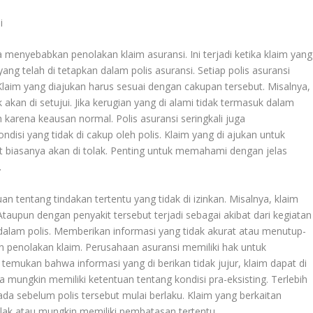
i
a menyebabkan penolakan klaim asuransi. Ini terjadi ketika klaim yang
ang telah di tetapkan dalam polis asuransi. Setiap polis asuransi
Klaim yang diajukan harus sesuai dengan cakupan tersebut. Misalnya,
akan di setujui. Jika kerugian yang di alami tidak termasuk dalam
 karena keausan normal. Polis asuransi seringkali juga
disi yang tidak di cakup oleh polis. Klaim yang di ajukan untuk
ut biasanya akan di tolak. Penting untuk memahami dengan jelas
.
n tentang tindakan tertentu yang tidak di izinkan. Misalnya, klaim
Ataupun dengan penyakit tersebut terjadi sebagai akibat dari kegiatan
n dalam polis. Memberikan informasi yang tidak akurat atau menutup-
 penolakan klaim. Perusahaan asuransi memiliki hak untuk
 temukan bahwa informasi yang di berikan tidak jujur, klaim dapat di
a mungkin memiliki ketentuan tentang kondisi pra-eksisting. Terlebih
da sebelum polis tersebut mulai berlaku. Klaim yang berkaitan
tolak atau mungkin memiliki pembatasan tertentu.