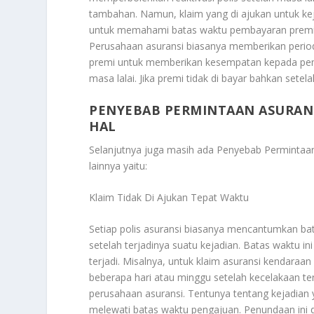
tambahan. Namun, klaim yang di ajukan untuk keja
untuk memahami batas waktu pembayaran premi as
Perusahaan asuransi biasanya memberikan perio
premi untuk memberikan kesempatan kepada pem
masa lalai. Jika premi tidak di bayar bahkan sete
PENYEBAB PERMINTAAN ASURANS
HAL
Selanjutnya juga masih ada
Penyebab Permintaan
lainnya yaitu:
Klaim Tidak Di Ajukan Tepat Waktu
Setiap polis asuransi biasanya mencantumkan bat
setelah terjadinya suatu kejadian. Batas waktu ini
terjadi. Misalnya, untuk klaim asuransi kendara
beberapa hari atau minggu setelah kecelakaan t
perusahaan asuransi. Tentunya tentang kejadian
melewati batas waktu pengajuan. Penundaan ini d