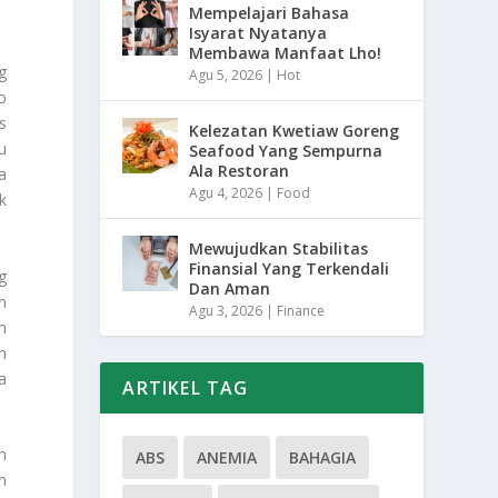
Mempelajari Bahasa
Isyarat Nyatanya
Membawa Manfaat Lho!
g
Agu 5, 2026
|
Hot
o
s
Kelezatan Kwetiaw Goreng
u
Seafood Yang Sempurna
Ala Restoran
a
Agu 4, 2026
|
Food
k
Mewujudkan Stabilitas
Finansial Yang Terkendali
g
Dan Aman
n
Agu 3, 2026
|
Finance
m
n
a
ARTIKEL TAG
n
ABS
ANEMIA
BAHAGIA
n