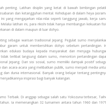
 penting. Latihan disiplin yang ketat di bawah bimbingan pelati
esabaran dan ketangguhan mental. Kehidupan di dalam heya (asram
ni yang mengajarkan nilai-nilai seperti tanggung jawab, kerja sam
Melalui latihan ini, para rikishi tidak hanya membangun kekuatan fisi
ekanan di dalam maupun di luar dohyo.
ing sebagai warisan tradisional Jepang. Pegulat sumo menjalanka
enabur garam untuk membersihkan dohyo sebelum pertandingan. In
erikan edukasi budaya kepada masyarakat dan menjaga hubunga
g tidak terlibat langsung dalam sumo, menonton pertandingan dapa
isional Jepang. Dari sisi sosial, sumo memiliki dampak positif sebaga
dan acara-acara yang melibatkan publik, sumo menjadi media untu
dan dunia internasional. Banyak orang belajar tentang pentingny
menjadikannya inspirasi bagi banyak kalangan.
umo Terbaik
. Di anggap sebagai salah satu Yokozuna terbesar, Taih
1 tahun. Ia memenangkan 32 turnamen antara tahun 1960 dan 1971