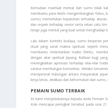
Kemudian manfaat mental dari sumo tidak kalah
membantu para rikishi mengembangkan fokus, k
sumo) memerlukan kepatuhan terhadap aturan. I
dan respek terhadap senior serta rekan satu tim. 
tetapi juga mental yang kuat untuk menghadapi t
Lalu dalam konteks budaya, sumo berperan pent
ritual yang sarat makna spiritual, seperti m
membantu melestarikan tradisi Shinto, memb
dengan akar spiritual Jepang. Bahkan bagi yan
meningkatkan apresiasi terhadap nilai-nilai trad
sarana membangun komunitas. Melalui turnamen 
mempererat hubungan antara masyarakat Jepang 
kerja keras, dedikasi dan kehormatan dari sumo, 
PEMAIN SUMO TERBAIK
Ini kami menjelaskannya kepada anda
Pemain S
Koki mencapai peringkat tersebut pada usia 2