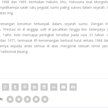
a 1968 dan 1969. Kemudian Hakuho Sho, Yokozuna asal Mongolia
adikannya salah satu pegulat sumo paling sukses dalam sejarah. I
tas ring.
enangan beruntun terbanyak dalam sejarah sumo. Dengan 6
Prestasi ini di anggap sulit di pecahkan hingga kini. Selanjutya d
, Taiho Koki mencapai peringkat tersebut pada usia 21 tahun. I
an 1971, termasuk 45 kemenangan berturut-turut antara 1968 da
skannya kepada anda semua di atas mengenai sebuah tema yan
Tradisional Jepang
.
N: