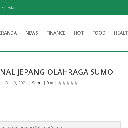
Berpegian
ERANDA
NEWS
FINANCE
HOT
FOOD
HEAL
ONAL JEPANG OLAHRAGA SUMO
n
|
Des 9, 2024
|
Sport
|
0
|