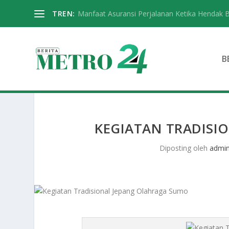
TREN:
Manfaat Asuransi Perjalanan Ketika Hendak 
B
KEGIATAN TRADISI
Diposting oleh
admi