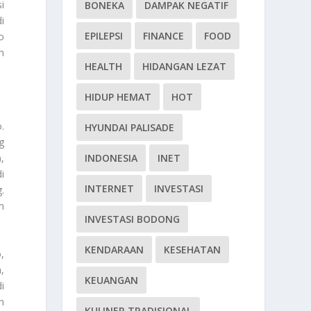
i
BONEKA
DAMPAK NEGATIF
i
EPILEPSI
FINANCE
FOOD
o
h
HEALTH
HIDANGAN LEZAT
HIDUP HEMAT
HOT
o
.
HYUNDAI PALISADE
g
INDONESIA
INET
,
i
INTERNET
INVESTASI
.
n
INVESTASI BODONG
KENDARAAN
KESEHATAN
,
,
KEUANGAN
i
n
KULINER TRADISIONAL