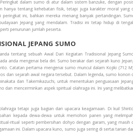
Peringkat dalam sumo di atur dalam sistem banzuke, dengan posis
n hanya tentang kehebatan fisik, tetapi juga karakter moral yang d
ai peringkat ini, bahkan mereka menang banyak pertandingan. Sum
budayaan Jepang yang mendalam. Tradisi ini tetap hidup di tenga
erti penurunan jumlah peserta.
ISIONAL JEPANG SUMO
 anda tentang sebuah
Awal Dari Kegiatan Tradisional Jepang Sum
ada anda mengenai bela diri. Sumo berakar dari sejarah kuno Jepan
Shinto. Catatan pertama mengenai sumo muncul dalam Kojiki (712 M)
itos dan sejarah awal negara tersebut. Dalam legenda, sumo konon d
minakata dan Takemikazuchi, untuk menentukan penguasaan Jepang
mo dan mencerminkan aspek spiritual olahraga ini. Ini yang melibatka
ahraga tetapi juga bagian dari upacara keagamaan. Di kuil Shinto
embahan kepada dewa-dewa untuk memohon panen yang melimpah
itual-ritual seperti pembersihan dohyo dengan garam, yang masih d
agamaan ini. Dalam upacara kuno, sumo juga sering di sertai tarian da