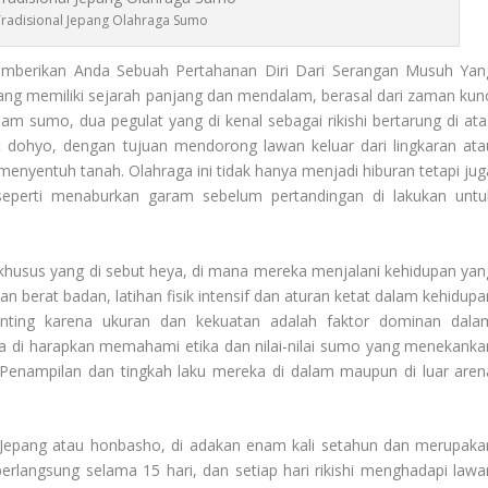
Tradisional Jepang Olahraga Sumo
berikan Anda Sebuah Pertahanan Diri Dari Serangan Musuh Yan
yang memiliki sejarah panjang dan mendalam, berasal dari zaman kun
am sumo, dua pegulat yang di kenal sebagai rikishi bertarung di ata
t dohyo, dengan tujuan mendorong lawan keluar dari lingkaran ata
enyentuh tanah. Olahraga ini tidak hanya menjadi hiburan tetapi jug
al seperti menaburkan garam sebelum pertandingan di lakukan untu
tas khusus yang di sebut heya, di mana mereka menjalani kehidupan yan
an berat badan, latihan fisik intensif dan aturan ketat dalam kehidupa
enting karena ukuran dan kekuatan adalah faktor dominan dala
 juga di harapkan memahami etika dan nilai-nilai sumo yang menekanka
Penampilan dan tingkah laku mereka di dalam maupun di luar aren
 Jepang
atau honbasho, di adakan enam kali setahun dan merupaka
 berlangsung selama 15 hari, dan setiap hari rikishi menghadapi lawa