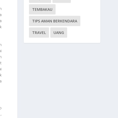
h
TEMBAKAU
a
a
TIPS AMAN BERKENDARA
k
TRAVEL
UANG
n
i
n
t
i
k
a
o
,