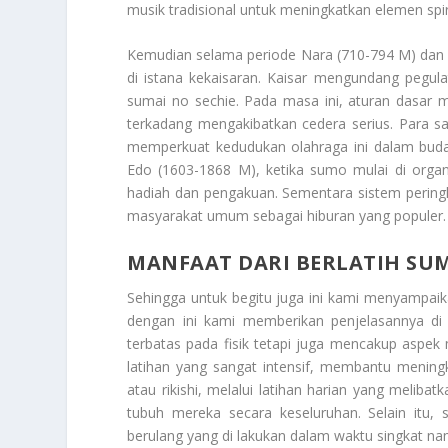
musik tradisional untuk meningkatkan elemen spir
Kemudian selama periode Nara (710-794 M) dan 
di istana kekaisaran. Kaisar mengundang pegulat
sumai no sechie. Pada masa ini, aturan dasar m
terkadang mengakibatkan cedera serius. Para s
memperkuat kedudukan olahraga ini dalam bud
Edo (1603-1868 M), ketika sumo mulai di organi
hadiah dan pengakuan. Sementara sistem pering
masyarakat umum sebagai hiburan yang populer.
MANFAAT DARI BERLATIH SU
Sehingga untuk begitu juga ini kami menyampa
dengan ini kami memberikan penjelasannya di
terbatas pada fisik tetapi juga mencakup aspek
latihan yang sangat intensif, membantu meningk
atau rikishi, melalui latihan harian yang melib
tubuh mereka secara keseluruhan. Selain itu, 
berulang yang di lakukan dalam waktu singkat n