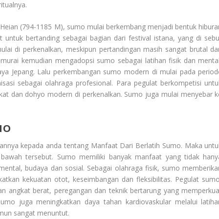
itualnya.
Heian (794-1185 M), sumo mulai berkembang menjadi bentuk hibura
 untuk bertanding sebagai bagian dari festival istana, yang di sebu
ulai di perkenalkan, meskipun pertandingan masih sangat brutal da
amurai kemudian mengadopsi sumo sebagai latihan fisik dan mental
aya Jepang. Lalu perkembangan sumo modern di mulai pada period
sasi sebagai olahraga profesional. Para pegulat berkompetisi untu
kat dan dohyo modern di perkenalkan. Sumo juga mulai menyebar k
MO
ikannya kepada anda tentang
Manfaat Dari Berlatih Sumo
. Maka untu
 bawah tersebut. Sumo memiliki banyak manfaat yang tidak hany
 mental, budaya dan sosial. Sebagai olahraga fisik, sumo memberika
atkan kekuatan otot, keseimbangan dan fleksibilitas. Pegulat sumo
atkan angkat berat, peregangan dan teknik bertarung yang memperkua
sumo juga meningkatkan daya tahan kardiovaskular melalui latiha
amun sangat menuntut.