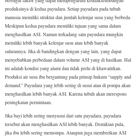
berbagai faktor yang dapat mempengaruhi ketidakseimbangan
produksinya di kedua payudara. Setiap payudara pada tubuh
manusia memiliki struktur dan jumlah kelenjar susu yang berbeda.
Meskipun kedua payudara memiliki tujuan yang sama dalam
menghasilkan ASI. Namun terkadang satu payudara mungkin
memiliki lebih banyak kelenjar susu atau lebih banyak
salurannya. Jika di bandingkan dengan yang lain, yang dapat
menyebabkan perbedaan dalam volume ASI yang di hasilkan. Hal
ini adalah kondisi yang alami dan tidak perlu di khawatirkan.
Produksi air susu ibu bergantung pada prinsip hukum “supply and
demand.” Payudara yang lebih sering di susui atau di pompa akan
menghasilkan lebih banyak ASI. Karena tubuh akan merespons
peningkatan permintaan.
Jika bayi lebih sering menyusui dari satu payudara, payudara
tersebut akan menghasilkan ASI lebih banyak. Demikian pula,
jika ibu lebih sering memompa. Ataupun juga memberikan ASI