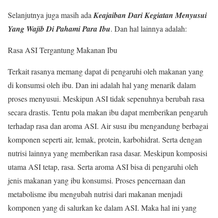
Selanjutnya juga masih ada
Keajaiban Dari Kegiatan Menyusui
Yang Wajib Di Pahami Para Ibu
. Dan hal lainnya adalah:
Rasa ASI Tergantung Makanan Ibu
Terkait rasanya memang dapat di pengaruhi oleh makanan yang
di konsumsi oleh ibu. Dan ini adalah hal yang menarik dalam
proses menyusui. Meskipun ASI tidak sepenuhnya berubah rasa
secara drastis. Tentu pola makan ibu dapat memberikan pengaruh
terhadap rasa dan aroma ASI. Air susu ibu mengandung berbagai
komponen seperti air, lemak, protein, karbohidrat. Serta dengan
nutrisi lainnya yang memberikan rasa dasar. Meskipun komposisi
utama ASI tetap, rasa. Serta aroma ASI bisa di pengaruhi oleh
jenis makanan yang ibu konsumsi. Proses pencernaan dan
metabolisme ibu mengubah nutrisi dari makanan menjadi
komponen yang di salurkan ke dalam ASI. Maka hal ini yang