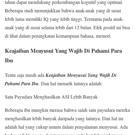
tahun dapat mendukung perkembangan kognitif yang optimal.
Beberapa studi menunjukkan bahwa anak-anak yang di susui
lebih lama memiliki IQ yang lebih tinggi. Terutama pada anak-
anak yang di susui selama lebih dari 12 bulan. Efek positif ini bisa
di lihat dalam peningkatan kemampuan bahasa, memori.
Keajaiban Menyusui Yang Wajib Di Pahami Para
Ibu
Tentu saja masih ada
Keajaiban Menyusui Yang Wajib Di
Pahami Para Ibu
. Dan hal menarik lainnya adalah:
Satu Payudara Menghasilkan ASI Lebih Banyak
Beberapa ibu mungkin merasa bahwa salah satu payudara mereka
menghasilkan lebih banyak daripada yang lainnya. Dan hal ini
adalah hal yang cukup umum dalam pengalaman menyusui. Ada