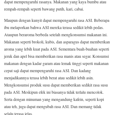
dapat mempengaruhi rasanya. Makanan yang kaya bumbu atau
rempah-rempah seperti bawang putih, kari, cabai.
Maupun dengan kunyit dapat mempengaruhi rasa ASI. Beberapa
ibu melaporkan bahwa ASI mereka terasa sedikit lebih pedas.
Ataupun beraroma berbeda setelah mengkonsumsi makanan ini.
Makanan seperti brokoli, kubis, dan asparagus dapat memberikan
aroma yang lebih kuat pada ASI. Sementara buah-buahan seperti
jeruk dan apel bisa memberikan rasa manis atau segar. Konsumsi
makanan dengan kadar garam atau lemak tinggi seperti makanan
cepat saji dapat mempengaruhi rasa ASI. Dan kadang
menjadikannya terasa lebih berat atau sedikit lebih asin.
Mengkonsumsi produk susu dapat memberikan sedikit rasa susu
pada ASI. Meskipun efek ini biasanya tidak terlalu mencolok.
Serta dengan minuman yang mengandung kafein, seperti kopi
atau teh, juga dapat mengubah rasa ASI. Dan memang tidak
selalu terasa jelas.