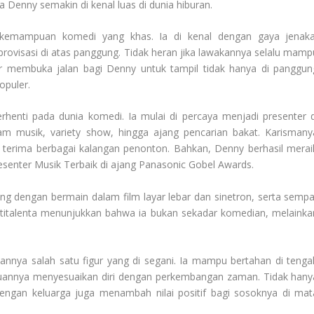
Denny semakin di kenal luas di dunia hiburan.
kemampuan komedi yang khas. Ia di kenal dengan gaya jenaka
provisasi di atas panggung. Tidak heran jika lawakannya selalu mamp
membuka jalan bagi Denny untuk tampil tidak hanya di panggun
opuler.
erhenti pada dunia komedi. Ia mulai di percaya menjadi presenter d
gram musik, variety show, hingga ajang pencarian bakat. Karismany
erima berbagai kalangan penonton. Bahkan, Denny berhasil merai
esenter Musik Terbaik di ajang Panasonic Gobel Awards.
ing dengan bermain dalam film layar lebar dan sinetron, serta sempa
titalenta menunjukkan bahwa ia bukan sekadar komedian, melainka
annya salah satu figur yang di segani. Ia mampu bertahan di tenga
puannya menyesuaikan diri dengan perkembangan zaman. Tidak hany
 dengan keluarga juga menambah nilai positif bagi sosoknya di mat