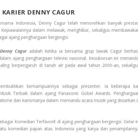
 KARIER DENNY CAGUR
ernama Indonesia, Denny Cagur telah menorehkan banyak prestas
an. Kepiawaiannya dalam melawak, menghibur, sekaligus membawaka
agai ajang penghargaan bergengsi.
 Denny Cagur
adalah ketika ia bersama grup lawak Cagur berhasi
lam ajang penghargaan televisi nasional. Kesuksesan ini menanda
aling berpengaruh di tanah air pada awal tahun 2000-an, sekaligu
embuktikan kemampuannya sebagai presenter. Ia beberapa kal
Musik Terbaik dalam ajang Panasonic Gobel Awards. Penghargaa
alisme dan karismanya dalam memandu acara musik yang disiarkan d
ebagai Komedian Terfavorit di ajang penghargaan bergengsi. Gelar in
satu komedian papan atas Indonesia yang karya dan penampilanny