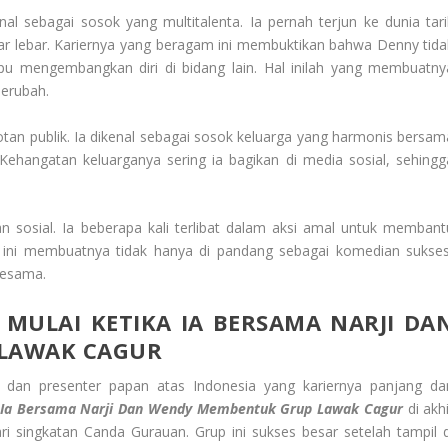
nal sebagai sosok yang multitalenta. Ia pernah terjun ke dunia tari
yar lebar. Kariernya yang beragam ini membuktikan bahwa Denny tida
u mengembangkan diri di bidang lain. Hal inilah yang membuatny
berubah.
tan publik. Ia dikenal sebagai sosok keluarga yang harmonis bersam
. Kehangatan keluarganya sering ia bagikan di media sosial, sehingg
n sosial. Ia beberapa kali terlibat dalam aksi amal untuk membant
ini membuatnya tidak hanya di pandang sebagai komedian sukses
 sesama.
 MULAI KETIKA IA BERSAMA NARJI DA
LAWAK CAGUR
dan presenter papan atas Indonesia yang kariernya panjang da
ka Ia Bersama Narji Dan Wendy Membentuk Grup Lawak Cagur
di akhi
ri singkatan Canda Gurauan. Grup ini sukses besar setelah tampil d