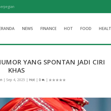
Berpegian
ERANDA
NEWS
FINANCE
HOT
FOOD
HEAL
UMOR YANG SPONTAN JADI CIRI
KHAS
in
|
Sep 4, 2025
|
Hot
|
0
|