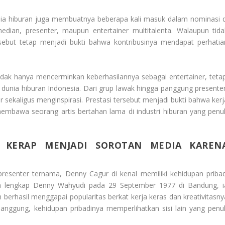
unia hiburan juga membuatnya beberapa kali masuk dalam nominasi d
dian, presenter, maupun entertainer multitalenta. Walaupun tida
sebut tetap menjadi bukti bahwa kontribusinya mendapat perhatia
dak hanya mencerminkan keberhasilannya sebagai entertainer, tetap
 dunia hiburan Indonesia. Dari grup lawak hingga panggung presenter
sekaligus menginspirasi. Prestasi tersebut menjadi bukti bahwa kerj
 membawa seorang artis bertahan lama di industri hiburan yang penu
 KERAP MENJADI SOROTAN MEDIA KAREN
resenter ternama, Denny Cagur di kenal memiliki kehidupan pribad
a lengkap Denny Wahyudi pada 29 September 1977 di Bandung, i
erhasil menggapai popularitas berkat kerja keras dan kreativitasny
 panggung, kehidupan pribadinya memperlihatkan sisi lain yang penu