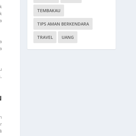
k
TEMBAKAU
k
a
TIPS AMAN BERKENDARA
TRAVEL
UANG
a
a
u
,
N
n
r
i