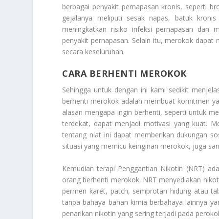
berbagai penyakit pernapasan kronis, seperti bro
gejalanya meliputi sesak napas, batuk kroni
meningkatkan risiko infeksi pernapasan dan 
penyakit pernapasan. Selain itu, merokok dapa
secara keseluruhan.
CARA BERHENTI MEROKOK
Sehingga untuk dengan ini kami sedikit menje
berhenti merokok adalah membuat komitmen yang
alasan mengapa ingin berhenti, seperti untuk 
terdekat, dapat menjadi motivasi yang kuat. 
tentang niat ini dapat memberikan dukungan sos
situasi yang memicu keinginan merokok, juga sa
Kemudian terapi Penggantian Nikotin (NRT) ad
orang berhenti merokok. NRT menyediakan nikoti
permen karet, patch, semprotan hidung atau tab
tanpa bahaya bahan kimia berbahaya lainnya y
penarikan nikotin yang sering terjadi pada perok