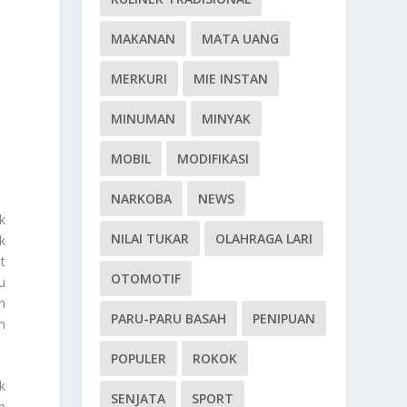
MAKANAN
MATA UANG
MERKURI
MIE INSTAN
MINUMAN
MINYAK
MOBIL
MODIFIKASI
NARKOBA
NEWS
k
NILAI TUKAR
OLAHRAGA LARI
k
t
OTOMOTIF
u
n
PARU-PARU BASAH
PENIPUAN
h
POPULER
ROKOK
k
SENJATA
SPORT
n