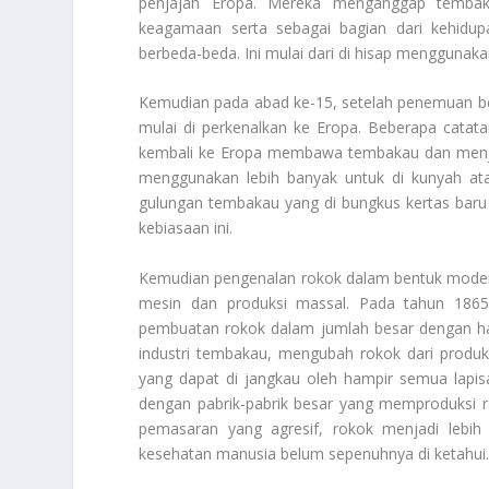
penjajah Eropa. Mereka menganggap temba
keagamaan serta sebagai bagian dari kehidup
berbeda-beda. Ini mulai dari di hisap menggunaka
Kemudian pada abad ke-15, setelah penemuan b
mulai di perkenalkan ke Eropa. Beberapa catat
kembali ke Eropa membawa tembakau dan menja
menggunakan lebih banyak untuk di kunyah at
gulungan tembakau yang di bungkus kertas baru
kebiasaan ini.
Kemudian pengenalan rokok dalam bentuk modern
mesin dan produksi massal. Pada tahun 186
pembuatan rokok dalam jumlah besar dengan ha
industri tembakau, mengubah rokok dari produ
yang dapat di jangkau oleh hampir semua lapi
dengan pabrik-pabrik besar yang memproduksi r
pemasaran yang agresif, rokok menjadi lebih
kesehatan manusia belum sepenuhnya di ketahui