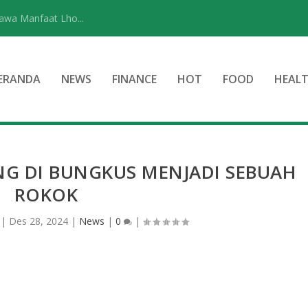
wa Manfaat Lho...
ERANDA
NEWS
FINANCE
HOT
FOOD
HEAL
G DI BUNGKUS MENJADI SEBUAH
ROKOK
|
Des 28, 2024
|
News
|
0
|