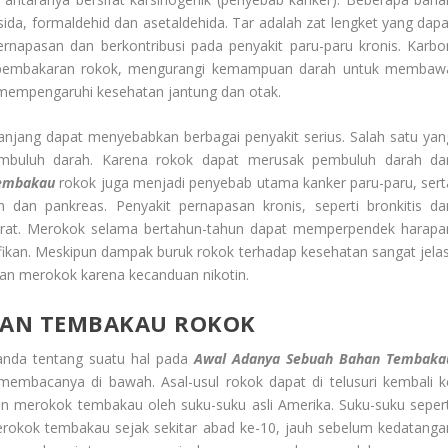
da, formaldehid dan asetaldehida. Tar adalah zat lengket yang dapa
napasan dan berkontribusi pada penyakit paru-paru kronis. Karbo
ri pembakaran rokok, mengurangi kemampuan darah untuk membaw
a mempengaruhi kesehatan jantung dan otak.
jang dapat menyebabkan berbagai penyakit serius. Salah satu yan
embuluh darah. Karena rokok dapat merusak pembuluh darah da
embakau
rokok juga menjadi penyebab utama kanker paru-paru, sert
 dan pankreas. Penyakit pernapasan kronis, seperti bronkitis da
rat. Merokok selama bertahun-tahun dapat memperpendek harapa
ifikan. Meskipun dampak buruk rokok terhadap kesehatan sangat jelas
an merokok karena kecanduan nikotin.
HAN TEMBAKAU ROKOK
anda tentang suatu hal pada
Awal Adanya Sebuah Bahan Tembaka
membacanya di bawah. Asal-usul rokok dapat di telusuri kembali k
aan merokok tembakau oleh suku-suku asli Amerika. Suku-suku sepert
okok tembakau sejak sekitar abad ke-10, jauh sebelum kedatanga