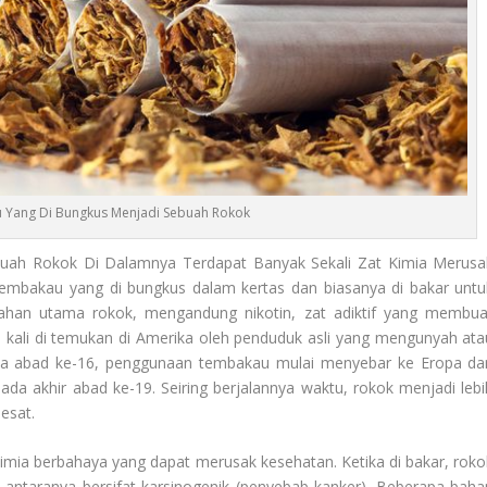
Yang Di Bungkus Menjadi Sebuah Rokok
uah Rokok Di Dalamnya Terdapat Banyak Sekali Zat Kimia Merusa
tembakau yang di bungkus dalam kertas dan biasanya di bakar untu
ahan utama rokok, mengandung nikotin, zat adiktif yang membua
kali di temukan di Amerika oleh penduduk asli yang mengunyah ata
a abad ke-16, penggunaan tembakau mulai menyebar ke Eropa da
ada akhir abad ke-19. Seiring berjalannya waktu, rokok menjadi lebi
esat.
mia berbahaya yang dapat merusak kesehatan. Ketika di bakar, roko
i antaranya bersifat karsinogenik (penyebab kanker). Beberapa baha