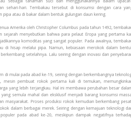
kau sebagai tanaman suci dan menggunakannya dalam upacar
an sehari-hari. Tembakau tersebut di konsumsi dengan cara yan
n pipa atau di bakar dalam bentuk gulungan daun kering.
enua Amerika oleh Christopher Columbus pada tahun 1492, tembaka
an sejarah menyebutkan bahwa para pelaut Eropa yang pertama kal
dikannya komoditas yang sangat populer. Pada awalnya, tembaka
au di hisap melalui pipa. Namun, kebiasaan merokok dalam bentu
 berkembang setelahnya. Lalu seiring dengan inovasi dan penyebara
 di mulai pada abad ke-19, seiring dengan berkembangnya teknolog
5, mesin pembuat rokok pertama kali di temukan, memungkinka
rga yang lebih terjangkau. Hal ini membawa perubahan besar dala
k yang semula mahal dan eksklusif menjadi barang konsumsi massa
san masyarakat. Proses produksi rokok kemudian berkembang pesat
okok dalam berbagai merek. Seiring dengan kemajuan teknologi da
 populer pada abad ke-20, meskipun dampak negatifnya terhada
.