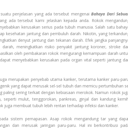
suatu penjelasan yang ada tersebut mengenai
Bahaya Dari Sebua
 yang ada tersebut kami jelaskan kepada anda. Rokok mengandun
nyebabkan kerusakan serius pada tubuh manusia. Salah satu bahay
ap kesehatan jantung dan pembuluh darah. Nikotin, yang terkandun
ingkatkan denyut jantung dan tekanan darah. Efek jangka panjangny
arah, meningkatkan risiko penyakit jantung koroner, stroke da
di hasilkan oleh pembakaran rokok mengurangi kemampuan darah untu
 dapat menyebabkan kerusakan pada organ vital seperti jantung da
 juga merupakan penyebab utama kanker, terutama kanker paru-paru
ogenik yang dapat merusak sel-sel tubuh dan memicu pertumbuhan se
ng paling sering terkait dengan kebiasaan merokok. Namun rokok jug
 seperti mulut, tenggorokan, pankreas, ginjal dan kandung kemih
 juga membuat tubuh lebih rentan terhadap infeksi dan kanker.
pada sistem pernapasan. Asap rokok mengandung tar yang dapa
an dan merusak jaringan paru-paru. Hal ini berkontribusi pad