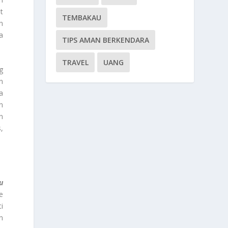
t
TEMBAKAU
n
a
TIPS AMAN BERKENDARA
TRAVEL
UANG
g
n
a
n
n
,
u
e
i
n