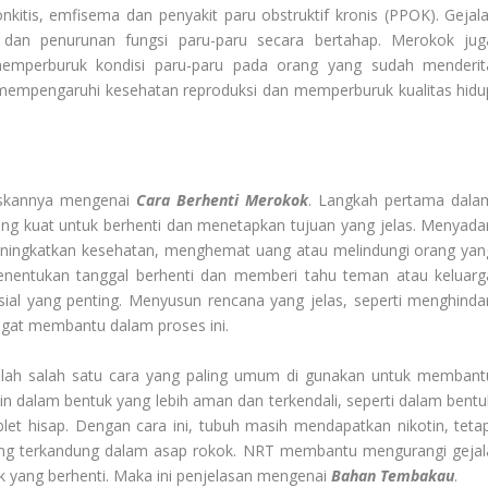
nkitis, emfisema dan penyakit paru obstruktif kronis (PPOK). Gejala
s dan penurunan fungsi paru-paru secara bertahap. Merokok jug
memperburuk kondisi paru-paru pada orang yang sudah menderit
t mempengaruhi kesehatan reproduksi dan memperburuk kualitas hidu
laskannya mengenai
Cara Berhenti Merokok
. Langkah pertama dala
 kuat untuk berhenti dan menetapkan tujuan yang jelas. Menyadar
meningkatkan kesehatan, menghemat uang atau melindungi orang yan
Menentukan tanggal berhenti dan memberi tahu teman atau keluarg
ial yang penting. Menyusun rencana yang jelas, seperti menghindar
ngat membantu dalam proses ini.
alah salah satu cara yang paling umum di gunakan untuk membant
n dalam bentuk yang lebih aman dan terkendali, seperti dalam bentu
let hisap. Dengan cara ini, tubuh masih mendapatkan nikotin, tetap
ang terkandung dalam asap rokok. NRT membantu mengurangi gejal
ok yang berhenti. Maka ini penjelasan mengenai
Bahan Tembakau
.