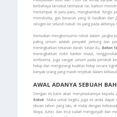
berbahaya tersebut termasuk tar, karbon monoksi
menumpuk di paru-paru, menghambat fungsi per
monoksida, gas beracun yang di hasilkan da
oksigen ke seluruh tubuh. Ini yang pada akhirny
Kemudian mengkonsumsi rokok dalam jangka pan
paling umum adalah penyakit jantung dan p
meningkatkan tekanan darah. Selain itu,
Bahan T
meningkatkan risiko kanker mulut, tenggorokan
emfisema, juga sangat umum pada perokok be
hidup dan mengurangi kualitas hidup secara sign
banyak orang yang masih terjebak dalam kebiasa
AWAL ADANYA SEBUAH BA
Dengan ini kami akan menjelaskannya kepada 
Rokok
. Maka untuk begitu juga ini anda dapar 
ribuan tahun yang lalu, di mulai dengan kebias
Maya, Aztec dan Inca sudah mengunyah dan mer