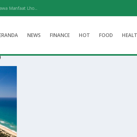
wa Manfaat Lho...
ERANDA
NEWS
FINANCE
HOT
FOOD
HEAL
D