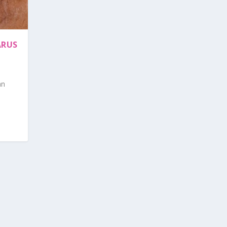
ARUS
an