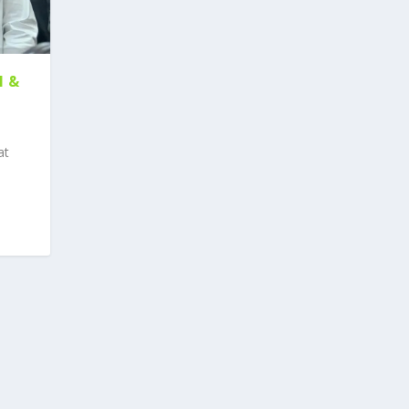
H &
at