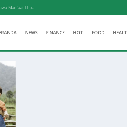
wa Manfaat Lho...
ERANDA
NEWS
FINANCE
HOT
FOOD
HEAL