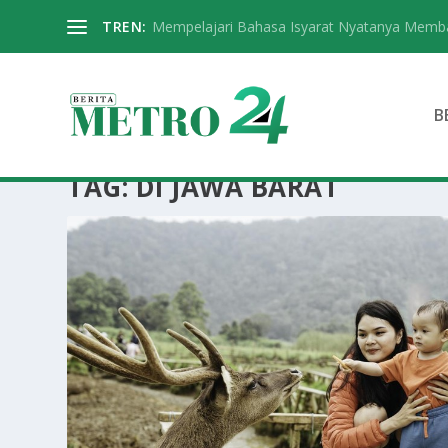
TREN:
Mempelajari Bahasa Isyarat Nyatanya Memba
B
TAG:
DI JAWA BARAT