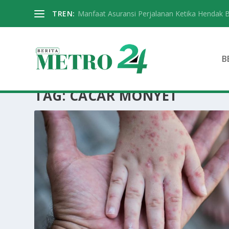
TREN:
Manfaat Asuransi Perjalanan Ketika Hendak 
B
TAG:
CACAR MONYET