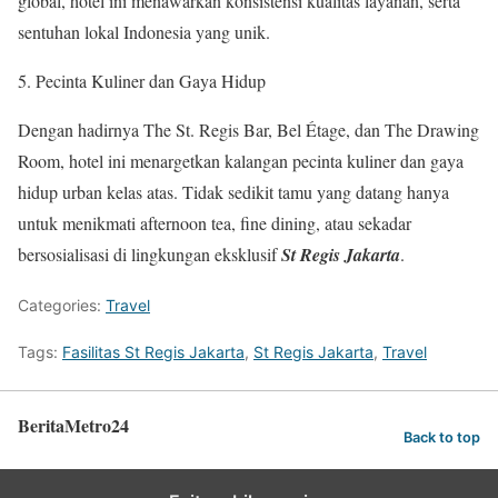
global, hotel ini menawarkan konsistensi kualitas layanan, serta
sentuhan lokal Indonesia yang unik.
Pecinta Kuliner dan Gaya Hidup
Dengan hadirnya The St. Regis Bar, Bel Étage, dan The Drawing
Room, hotel ini menargetkan kalangan pecinta kuliner dan gaya
hidup urban kelas atas. Tidak sedikit tamu yang datang hanya
untuk menikmati afternoon tea, fine dining, atau sekadar
bersosialisasi di lingkungan eksklusif
St Regis Jakarta
.
Categories:
Travel
Tags:
Fasilitas St Regis Jakarta
,
St Regis Jakarta
,
Travel
BeritaMetro24
Back to top