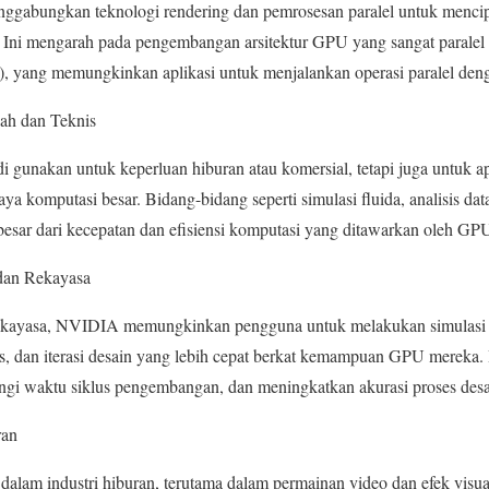
abungkan teknologi rendering dan pemrosesan paralel untuk mencipt
en. Ini mengarah pada pengembangan arsitektur GPU yang sangat paral
e), yang memungkinkan aplikasi untuk menjalankan operasi paralel d
ah dan Teknis
unakan untuk keperluan hiburan atau komersial, tetapi juga untuk ap
a komputasi besar. Bidang-bidang seperti simulasi fluida, analisis dat
besar dari kecepatan dan efisiensi komputasi yang ditawarkan oleh 
dan Rekayasa
 rekayasa, NVIDIA memungkinkan pengguna untuk melakukan simulasi 
stis, dan iterasi desain yang lebih cepat berkat kemampuan GPU mereka.
ngi waktu siklus pengembangan, dan meningkatkan akurasi proses desa
ran
m industri hiburan, terutama dalam permainan video dan efek visual 