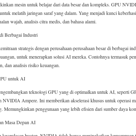
kinkan mesin untuk belajar dari data besar dan kompleks. GPU NVI
untuk melatih jaringan saraf yang dalam. Yang menjadi kunci keberhas
lan wajah, analisis citra medis, dan bahasa alami.
i Berbagai Industri
traan strategis dengan perusahaan-perusahaan besar di berbagai indu
keuangan, untuk menerapkan solusi AI mereka. Contohnya termasuk p
, dan analisis risiko keuangan.
GPU untuk AI
engembangkan teknologi GPU yang di optimalkan untuk AI, seperti 
n NVIDIA Ampere. Ini memberikan akselerasi khusus untuk operasi mat
g. Memungkinkan penggunaan yang lebih efisien dari sumber daya komp
an Masa Depan AI
kecerdasan buatan, NVIDIA tidak hanya meningkatkan kemampuan tekn