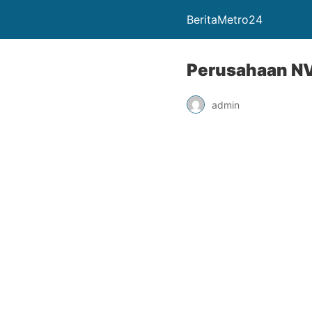
BeritaMetro24
Perusahaan NV
admin