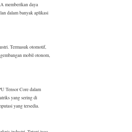
DIA memberikan daya
ilan dalam banyak aplikasi
stri. Termasuk otomotif,
engembangan mobil otonom,
GPU Tensor Core dalam
riks yang sering di
utasi yang tersedia.
is industri. Tetapi juga