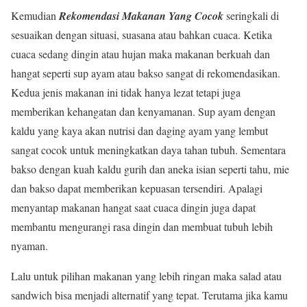
Kemudian
Rekomendasi Makanan Yang Cocok
seringkali di
sesuaikan dengan situasi, suasana atau bahkan cuaca. Ketika
cuaca sedang dingin atau hujan maka makanan berkuah dan
hangat seperti sup ayam atau bakso sangat di rekomendasikan.
Kedua jenis makanan ini tidak hanya lezat tetapi juga
memberikan kehangatan dan kenyamanan. Sup ayam dengan
kaldu yang kaya akan nutrisi dan daging ayam yang lembut
sangat cocok untuk meningkatkan daya tahan tubuh. Sementara
bakso dengan kuah kaldu gurih dan aneka isian seperti tahu, mie
dan bakso dapat memberikan kepuasan tersendiri. Apalagi
menyantap makanan hangat saat cuaca dingin juga dapat
membantu mengurangi rasa dingin dan membuat tubuh lebih
nyaman.
Lalu untuk pilihan makanan yang lebih ringan maka salad atau
sandwich bisa menjadi alternatif yang tepat. Terutama jika kamu