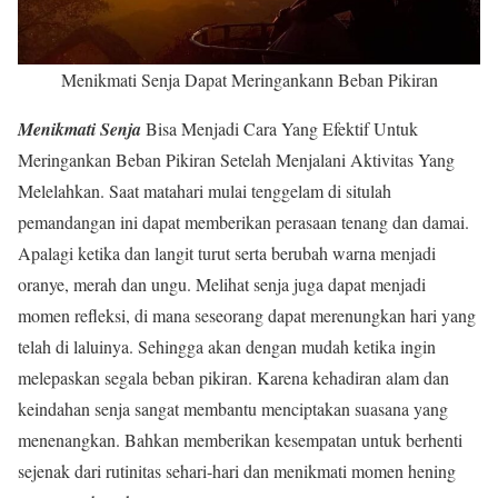
Menikmati Senja Dapat Meringankann Beban Pikiran
Menikmati Senja
Bisa Menjadi Cara Yang Efektif Untuk
Meringankan Beban Pikiran Setelah Menjalani Aktivitas Yang
Melelahkan. Saat matahari mulai tenggelam di situlah
pemandangan ini dapat memberikan perasaan tenang dan damai.
Apalagi ketika dan langit turut serta berubah warna menjadi
oranye, merah dan ungu. Melihat senja juga dapat menjadi
momen refleksi, di mana seseorang dapat merenungkan hari yang
telah di laluinya. Sehingga akan dengan mudah ketika ingin
melepaskan segala beban pikiran. Karena kehadiran alam dan
keindahan senja sangat membantu menciptakan suasana yang
menenangkan. Bahkan memberikan kesempatan untuk berhenti
sejenak dari rutinitas sehari-hari dan menikmati momen hening