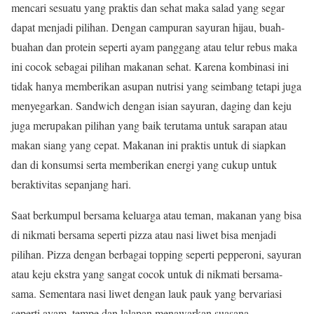
mencari sesuatu yang praktis dan sehat maka salad yang segar
dapat menjadi pilihan. Dengan campuran sayuran hijau, buah-
buahan dan protein seperti ayam panggang atau telur rebus maka
ini cocok sebagai pilihan makanan sehat. Karena kombinasi ini
tidak hanya memberikan asupan nutrisi yang seimbang tetapi juga
menyegarkan. Sandwich dengan isian sayuran, daging dan keju
juga merupakan pilihan yang baik terutama untuk sarapan atau
makan siang yang cepat. Makanan ini praktis untuk di siapkan
dan di konsumsi serta memberikan energi yang cukup untuk
beraktivitas sepanjang hari.
Saat berkumpul bersama keluarga atau teman, makanan yang bisa
di nikmati bersama seperti pizza atau nasi liwet bisa menjadi
pilihan. Pizza dengan berbagai topping seperti pepperoni, sayuran
atau keju ekstra yang sangat cocok untuk di nikmati bersama-
sama. Sementara nasi liwet dengan lauk pauk yang bervariasi
seperti ayam, tempe dan lalapan menawarkan suasana