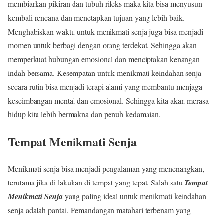
membiarkan pikiran dan tubuh rileks maka kita bisa menyusun
kembali rencana dan menetapkan tujuan yang lebih baik.
Menghabiskan waktu untuk menikmati senja juga bisa menjadi
momen untuk berbagi dengan orang terdekat. Sehingga akan
memperkuat hubungan emosional dan menciptakan kenangan
indah bersama. Kesempatan untuk menikmati keindahan senja
secara rutin bisa menjadi terapi alami yang membantu menjaga
keseimbangan mental dan emosional. Sehingga kita akan merasa
hidup kita lebih bermakna dan penuh kedamaian.
Tempat Menikmati Senja
Menikmati senja bisa menjadi pengalaman yang menenangkan,
terutama jika di lakukan di tempat yang tepat. Salah satu
Tempat
Menikmati Senja
yang paling ideal untuk menikmati keindahan
senja adalah pantai. Pemandangan matahari terbenam yang